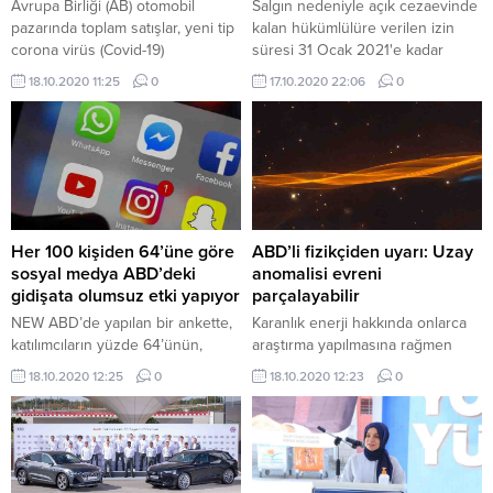
Avrupa Birliği (AB) otomobil
Salgın nedeniyle açık cezaevinde
pazarında toplam satışlar, yeni tip
kalan hükümlülüre verilen izin
corona virüs (Covid-19)
süresi 31 Ocak 2021'e kadar
tedbirlerinin devam ettiği ağustos
uzatılabilecek.Düzenleme AK
18.10.2020 11:25
0
17.10.2020 22:06
0
ayında 2019'un aynı dönemine
Parti'nin Meclis'e dün sunduğu
göre yüzde 18,9 azaldı.
kanun teklifinde yer aldı. Buna
göre açık cezaevindeki
hükümlüler ve denetimli
serbestlik tedbirinden
yararlanlara salgın nedeniyle
verilen iznin süresi uzatılıyor.
Her 100 kişiden 64’üne göre
ABD’li fizikçiden uyarı: Uzay
sosyal medya ABD’deki
anomalisi evreni
gidişata olumsuz etki yapıyor
parçalayabilir
NEW ABD’de yapılan bir ankette,
Karanlık enerji hakkında onlarca
katılımcıların yüzde 64’ünün,
araştırma yapılmasına rağmen
sosyal medyanın ülkedeki
henüz bilim bu sırrı çözebilmiş
18.10.2020 12:25
0
18.10.2020 12:23
0
gidişata genellikle olumsuz etki
değil. Bilim insanları ne olduğu
yaptığına inandığı belirtildi. Pew
henüz bilinmeyen karanlık
Araştırma Merkezi tarafından
enerjiyi, uzayın hızla
yapılan ankette, katılımcıların
genişlemesinden sorumlu
yaklaşık üçte ikisi, sosyal medya
tutuyor. Independent’ta yer alan