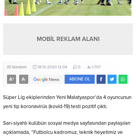
MOBİL REKLAM ALANI
Gündem
18.10.2020 12:04
0
1.707
A
A
+
-
ABONE OL
Süper Lig ekiplerinden Yeni Malatyaspor’da 4 oyuncunun
yeni tip koronavirüs (kovid-19) testi pozitif çıktı.
Sarı-siyahlı kulübün sosyal medya sayfasından paylaşılan
açıklamada, “Futbolcu kadromuz, teknik heyetimiz ve