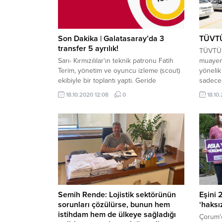
Son Dakika | Galatasaray’da 3
TÜVTÜ
transfer 5 ayrılık!
TÜVTÜR
Sarı- Kırmızılılar'ın teknik patronu Fatih
muayene
Terim, yönetim ve oyuncu izleme (scout)
yöneli
ekibiyle bir toplantı yaptı. Geride
sadece 
bıraktığımız transfer döneminden çok
arasında
18.10.2020 12:08
0
18.10
memnun olmayan tecrübeli hoca, Ocak
ayında aynı hataları yapmamaları
gerektiğini bildirdi. Bu nedenle başarılı
çalıştırıcı, şimdiden takımın ihtiyaçlarını,
istediği özellikli oyuncuları ve kadroda
düşünmediği isimleri aktardı.
Semih Rende: Lojistik sektörünün
Eşini 
sorunları çözülürse, bunun hem
‘haksız
istihdam hem de ülkeye sağladığı
Çorum'