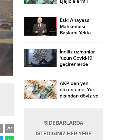
Ljajic alarmı!
Ocak’ta transfer…
Eski Anayasa
Mahkemesi
Başkanı Yekta
Güngör Özden:
Yargıçlar siyasal
iktidara güvenerek
İngiliz uzmanlar
böyle kararlar
‘uzun Covid-19’
alıyor
geçirenlerde
ortaya çıkan 4 ana
sendroma dikkat
çekti
AKP’den yeni
düzenleme: Yurt
dışından döviz ve
altın getirenden
vergi alınmayacak
SIDEBARLARDA
A
-
+
İSTEDİĞİNİZ HER YERE