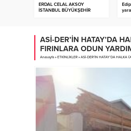
ERDAL CELAL AKSOY
Edip
İSTANBUL BÜYÜKŞEHİR
yara
BELEDİYESİNE GENEL
dev
SEKRETER YARDIMCISI
OLARAK ATANDI!.
ASİ-DER’İN HATAY’DA H
FIRINLARA ODUN YARDI
Anasayfa
»
ETKİNLİKLER
»
ASİ-DER’İN HATAY’DA HALKA 