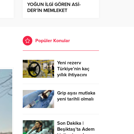
YOĞUN İLGİ GÖREN ASİ-
DER’İN MEMLEKET
HAVASINDAKİ GECESİNDE
COŞKU YAŞANDI
Popüler Konular
Yeni rezerv
Türkiye’nin kaç
yıllık ihtiyacını
karşılayacak?
Grip aşısı mutlaka
yeni tarihli olmalı
Son Dakika |
Beşiktaş’ta Adem