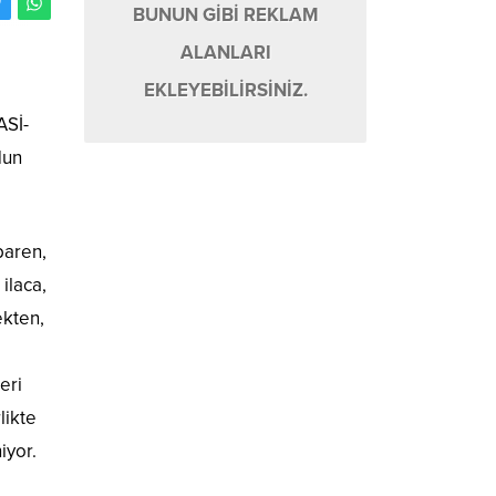
BUNUN GİBİ REKLAM
ALANLARI
EKLEYEBİLİRSİNİZ.
ASİ-
dun
baren,
ilaca,
ekten,
eri
likte
iyor.