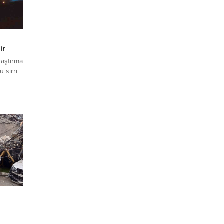
ir
raştırma
 sırrı
e
inden
er alan
 fizikçi
’nin
ilim