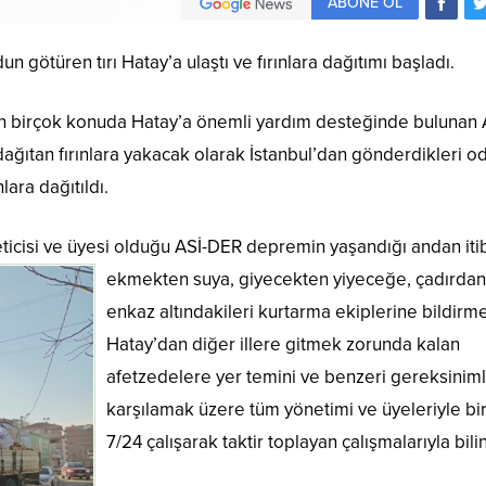
ABONE OL
n götüren tırı Hatay’a ulaştı ve fırınlara dağıtımı başladı.
birçok konuda Hatay’a önemli yardım desteğinde bulunan 
ağıtan fırınlara yakacak olarak İstanbul’dan gönderdikleri o
nlara dağıtıldı.
ticisi ve üyesi
olduğu ASİ-DER depremin yaşandığı andan iti
ekmekten suya, giyecekten yiyeceğe, çadırdan 
enkaz altındakileri kurtarma ekiplerine bildirm
Hatay’dan diğer illere gitmek zorunda kalan
afetzedelere yer temini ve benzeri gereksiniml
karşılamak üzere tüm yönetimi ve üyeleriyle bir
7/24 çalışarak taktir toplayan çalışmalarıyla bilin