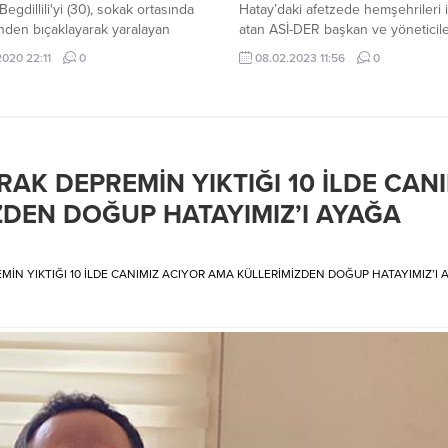
egdillili'yi (30), sokak ortasında
Hatay’daki afetzede hemşehrileri i
nden bıçaklayarak yaralayan
atan ASİ-DER başkan ve yöneticile
 Begdillili'nin (43) tutuklu
zaman kaybetmeden başlattıkları 
.2020 22:11
0
08.02.2023 11:56
0
ndığı davada savcı, başka bir
çalışmalarını sonucu afetzedelere
 mesajlaşlaşmanın 'haksız tahrik'
gönderilmek üzere yardım malzem
u bildirerek, 'haksız tahrik
tırlara yükleyerek Hatay’a ulaştırdıl
 eşe karşı kasten adam öldürmeye
DER Başkanı Dr. Tevfik Usluoğlu
s' suçundan ceza verilmesini
başkanlığındaki yönetim kurulu üy
Olay, geçen yıl 23 Şubat'ta,
dernek üyeleri ile koordinasyon
AK DEPREMİN YIKTIĞI 10 İLDE CANI
ey Mahallesi Hasan Paşa Sokak'ta
kurarak başlattıkları yardım çalışma
ZDEN DOĞUP HATAYIMIZ’I AYAĞA
 geldi. Bir...
üyelere ve İstanbul’daki...
MİN YIKTIĞI 10 İLDE CANIMIZ ACIYOR AMA KÜLLERİMİZDEN DOĞUP HATAYIMIZ’I