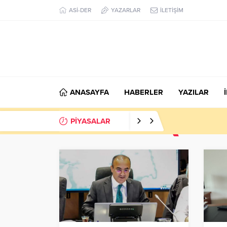
ASİ-DER
YAZARLAR
İLETİŞİM
ANASAYFA
HABERLER
YAZILAR
PİYASALAR