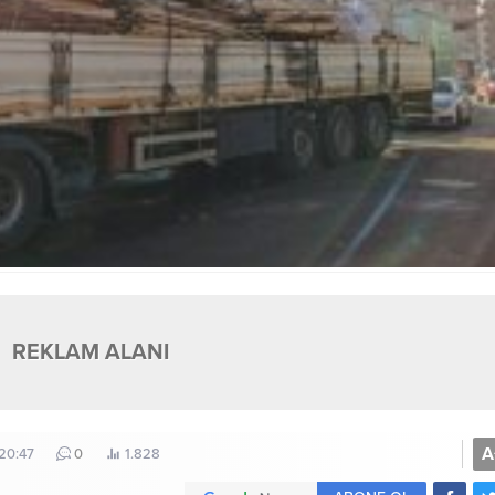
REKLAM ALANI
A
20:47
0
1.828