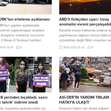
RK’ten erteleme açıklaması
ABD’li fizikçiden uyarı: Uzay
anomalisi evreni parçalayabil
K'ten yapılan açıklamada,
lerini yaptıramayan araçlara
Karanlık enerji hakkında onlarca a
k muayene erteleme sürecinin
yapılmasına rağmen henüz bilim bu
3 Nisan-3 Temmuz tarihleri
çözebilmiş değil. Bilim insanları n
ki araçları kapsadığı belirtildi.
olduğu henüz bilinmeyen karanlık
.2020 11:26
0
18.10.2020 12:23
0
enerjiyi, uzayın hızla genişlemes
sorumlu tutuyor. Independent’ta y
habere göre, bu konu ABD’li teorik
ve matematikçi Prof. Brian Greene
açıklamaları sonrası bir kez daha b
dünyasının gündemine geldi....
28 yerinden bıçakladı, savcı
ASİ-DER’İN YARDIM TIRLARI
 tahrik’ indirimi istedi
HATAY’A ULAŞTI
da, boşanma aşamasındaki eşi
Deprem haberi alır almaz kalpleri