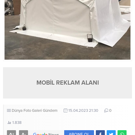
MOBİL REKLAM ALANI
Dünya
Foto Galeri
Gündem
15.04.2023 21:30
0
1.838
A
A
+
-
ABONE OL