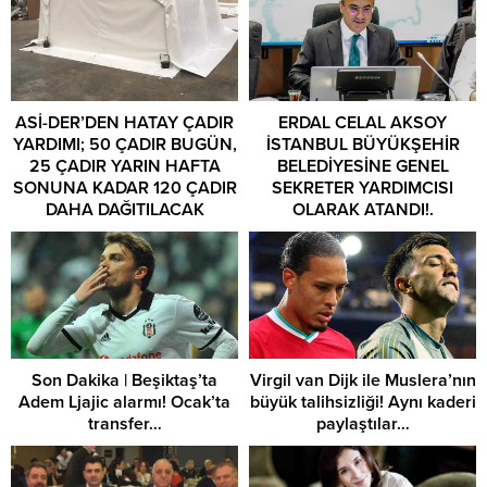
ASİ-DER’DEN HATAY ÇADIR
ERDAL CELAL AKSOY
YARDIMI; 50 ÇADIR BUGÜN,
İSTANBUL BÜYÜKŞEHİR
25 ÇADIR YARIN HAFTA
BELEDİYESİNE GENEL
SONUNA KADAR 120 ÇADIR
SEKRETER YARDIMCISI
DAHA DAĞITILACAK
OLARAK ATANDI!.
Son Dakika | Beşiktaş’ta
Virgil van Dijk ile Muslera’nın
Adem Ljajic alarmı! Ocak’ta
büyük talihsizliği! Aynı kaderi
transfer…
paylaştılar…