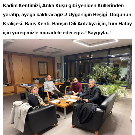
Kadim Kentimizi, Anka Kuşu gibi yeniden Küllerinden
yaratıp, ayağa kaldıracağız..! Uygarlığın Beşiği- Doğunun
Kraliçesi- Barış Kenti- Barışın Dili Antakya için, tüm Hatay
için yüreğimizle mücadele edeceğiz..! Saygıyla..!