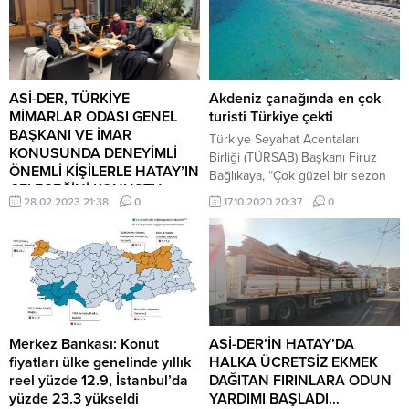
7,8979’a, 12 ay sonrası dolar/TL
beklentisi de 7,9372’den
8,3087’ye çıktı. Eylülde yüzde
1,46 olan Ekim ayı TÜFE
beklentisi, bu anket döneminde
yüzde 1,62 oldu. Cari yıl sonu
ASİ-DER, TÜRKİYE
Akdeniz çanağında en çok
TÜFE beklentisi...
MİMARLAR ODASI GENEL
turisti Türkiye çekti
BAŞKANI VE İMAR
Türkiye Seyahat Acentaları
KONUSUNDA DENEYİMLİ
Birliği (TÜRSAB) Başkanı Firuz
ÖNEMLİ KİŞİLERLE HATAY’IN
Bağlıkaya, “Çok güzel bir sezon
GELECEĞİNİ KONUŞTU
geçirdik diyemeyiz ama Akdeniz
28.02.2023 21:38
0
17.10.2020 20:37
0
Hatay’da yaşanan deprem
çanağında rakip olan ülkelerin
felaketinden etkilenen
arasında en çok iş yapan ülke
afetzedelere İstanbul’daki Hataylı
Türkiye oldu.
sivil toplum örgütü olarak örnek
bir çalışma sergileyerek
depremzedelerin tüm
ihtiyaçlarının karşılanmasından
enkaz altındaki vatandaşların
Merkez Bankası: Konut
ASİ-DER’İN HATAY’DA
kurtarılmasına kadar çok önemli
fiyatları ülke genelinde yıllık
HALKA ÜCRETSİZ EKMEK
hizmetler sunarak kendini
reel yüzde 12.9, İstanbul’da
DAĞITAN FIRINLARA ODUN
kanıtlayan İstanbul’daki en aktif
yüzde 23.3 yükseldi
YARDIMI BAŞLADI…