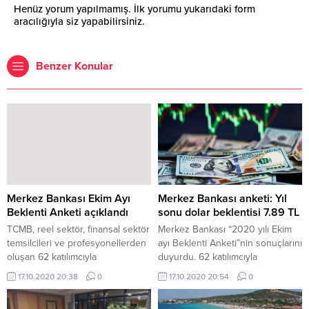
Henüz yorum yapılmamış. İlk yorumu yukarıdaki form
aracılığıyla siz yapabilirsiniz.
Benzer Konular
Merkez Bankası Ekim Ayı
Merkez Bankası anketi: Yıl
Beklenti Anketi açıklandı
sonu dolar beklentisi 7.89 TL
TCMB, reel sektör, finansal sektör
Merkez Bankası “2020 yılı Ekim
temsilcileri ve profesyonellerden
ayı Beklenti Anketi”nin sonuçlarını
oluşan 62 katılımcıyla
duyurdu. 62 katılımcıyla
gerçekleştirdiği "2020 yılı Ekim
gerçekleştirilen anketin
17.10.2020 20:38
0
17.10.2020 20:54
0
ayı Beklenti Anketi"ni yayımladı.
sonuçlarına göre, Dolar/TL yıl
sonu beklentisi 7,5990’dan