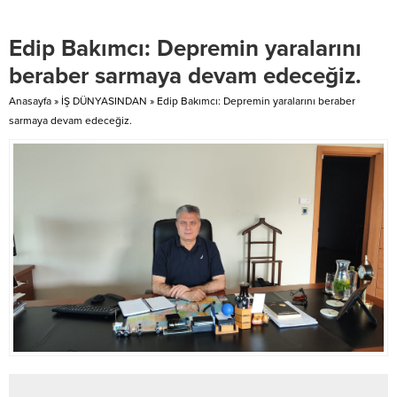
şirketlerinin kalite ve potansiyel
açısından da avantajlı olduğunu
Edip Bakımcı: Depremin yaralarını
belirtti. Tevfik Usluoğlu sözlerini
şöyle sürdürdü. “Yatırım için
beraber sarmaya devam edeceğiz.
ortadoğuyu iyi kavramak gerek.
Doğru adımlarla ciddi...
Anasayfa
»
İŞ DÜNYASINDAN
»
Edip Bakımcı: Depremin yaralarını beraber
sarmaya devam edeceğiz.