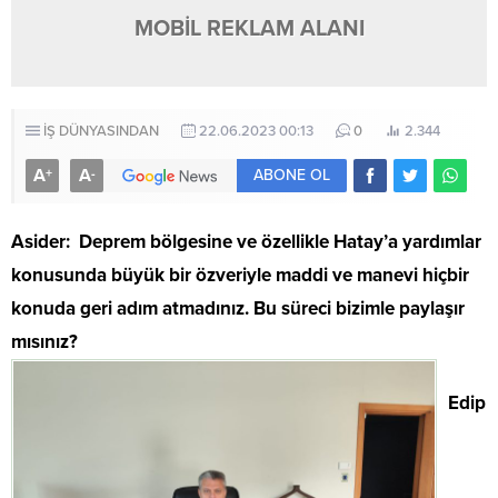
MOBİL REKLAM ALANI
İŞ DÜNYASINDAN
22.06.2023 00:13
0
2.344
A
A
+
-
ABONE OL
Asider: Deprem bölgesine ve özellikle Hatay’a yardımlar
konusunda büyük bir özveriyle maddi ve manevi hiçbir
konuda geri adım atmadınız. Bu süreci bizimle paylaşır
mısınız?
Edip