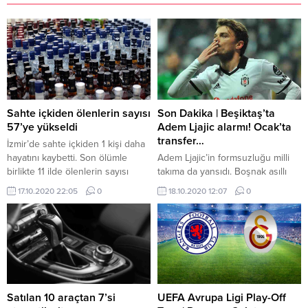
Sahte içkiden ölenlerin sayısı
Son Dakika | Beşiktaş’ta
57’ye yükseldi
Adem Ljajic alarmı! Ocak’ta
transfer…
İzmir’de sahte içkiden 1 kişi daha
hayatını kaybetti. Son ölümle
Adem Ljajic’in formsuzluğu milli
birlikte 11 ilde ölenlerin sayısı
takıma da yansıdı. Boşnak asıllı
57’ye yükseldi. 53 yaşındaki
futbolcu, Sırbistan’ın Macaristan
17.10.2020 22:05
0
18.10.2020 12:07
0
Şenol Yarar isimli vatandaş, 10
ile oynadığı maçta ilk yarı
Ekim’de metil alkol zehirlenmesi
sonunda oyundan alınırken,
şüphesiyle Karabağlar ilçesindeki
Türkiye karşısında forma şansı
özel bir hastaneye kaldırıldı. 53
bulamadı. Beşiktaş’ın, G.Birliği ile
YAŞINDAKİ ADAM HAYATINI
oynadığı karşılaşmada ise fazla
KAYBETTİ Yarar burada yapılan
kilolarıyla objektiflere yansıyan 29
tüm müdahalelere rağmen
yaşındaki futbolcu, bir an önce
kurtarılamayarak hayatını
fiziksel açıdan kendisini bulması
Satılan 10 araçtan 7’si
UEFA Avrupa Ligi Play-Off