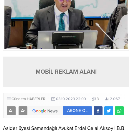
MOBİL REKLAM ALANI
Gündem
HABERLER
03.10.2023 22:09
3
2.067
A
A
+
-
ABONE OL
Asider üyesi Samandağlı Avukat Erdal Celal Aksoy İ.B.B.