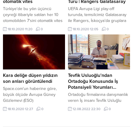
kaybetti.YAZI ARASI...
adına özel idman programına
otomatik vites
Turu | Rangers Galatasaray
tabi...
Türkiye'de bu yılın üçüncü
UEFA Avrupa Ligi play-off
çeyreği itibariyle satılan her 10
turunda, temsilcimiz Galatasaray
otomobilden 7'sini otomatik vites
ile Rangers, İskoçya’da gruplara
araçlar oluşturdu.
kalma mücadelesi veriyor. Saat
18.10.2020 11:20
0
18.10.2020 12:05
0
21.45’te başlayan bu zorlu
mücadele Letonyalı hakem Andris
Treimanis, yönetiyor. Süper Lig’de
geçen sezonu 6. bitiren
Galatasaray, ikinci Trabzonspor’un
Avrupa kupalarından men
edilmesiyle UEFA Avrupa Ligi’ne
2. Eleme Turu’ndan dahil oldu. Bu
Kara deliğe düşen yıldızın
Tevfik Usluoğlu’ndan
organizasyondaki ilk maçında...
son anları görüntülendi
Ortadoğu Konusunda İş
Potansiyeli Yorumları…
Space.com'un haberine göre,
büyük ölçüde Avrupa Güney
Ortadoğu firmalarına danışmanlık
Gözlemevi (ESO)
veren İş insanı Tevfik Usluğlu
teleskoplarından faydalanan bilim
Türk şirketlerinin ortadoğudaki iş
18.10.2020 12:27
0
12.08.2022 22:30
0
insanları, 215 milyon ışık yılı
potansiyeli hakkında uyarılarda
uzaklıkta süper kütleli kara deliğin
bulundu. Ortadoğunun yatırıma
çekim alanına giren yıldızdan
çok açık bir alana sahip olduğunu
çıkan ışığı gözlemledi.
belirten Usluoğlu, Türk