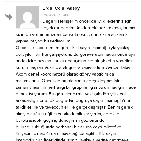
Erdal Celal Aksoy
05.10.2023, 01:01
Değerli Hemşerim öncelikle iyi dilekleriniz için
teşekkür ederim. Asiderdeki bazı arkadaşlarımın
sizin bu yorumunuzdan bahsetmesi üzerine kısa açıklama
yapma ihtiyacı hissediyorum.
Öncelikle ifade etmem gerekir ki sayın İmamoğlu‘yla yaklaşık
dört yıldır birlikte çalışıyorum. Bu göreve atanmadan önce aynı
anda daire başkanı, hukuk danışmanı ve bir şirketin yönetim
kurulu başkan Vekili olarak görev yapıyordum. Ayrıca Hatay
Akom genel koordinatörü olarak görev yaptığım da
malumlarınız. Öncelikle bu atamanın gerçekleşmesinin
zamanlamasının herhangi bir grup ile ilgisi bulunmadığını ifade
etmek istiyorum. Bu görevlendirme yaklaşık dört yıllık yol
arkadaşlığı sonunda doğrudan doğruya sayın İmamoğlu’nun
takdirleri ile ve teveccühleri ile gerçekleşmiştir. Benim gerek
almış olduğum eğitim ve akademik kariyerim, gerekse
bürokrasideki geçmiş deneyimim göz önünde
bulundurulduğunda herhangi bir gruba veya müttefike
ihtiyacım olmadığı da olmayacağı da açıktır. Biz sayın
İmamoğlu‘nun liderliğinde işimizi layıkıyla yerine getirmeye