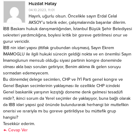
Huzdat Hatay
04.10.2023, 11:01
Hayırlı, uğurlu olsun. Öncelikle sayın Erdal Celal
AKSOY’u tebrik eder, çalışmalarında başarılar dilerim.
İBB Baskanı hukuk danışmanlığından, İstanbul Büyük Şehir Belediyesi
sekreteri yardımcılığına, boylesi kritik bir goreve getirilmesi onur ve
gurur vericidir.
İBB nin idari yapısı (ittifak grubundan oluşması), Sayın Ekrem
İMAMOGLU ile ilgili hukuki sürecin geldiği nokta ve en önemlisi Sayın
İmamoglunun mensub olduğu siyasi partinin kongre doneminde
olması akla bazı soruları getiriyor, Benim aklıma ilk gelen soruyu
sormadan edemeyecem.
Bu dönemde( delege secimlerı, CHP ve İYİ Parti genel kongre ve
Genel Başkan secimlerinin yaklaşması ile ozellikle CHP icindeki
Genel baskanlık yarışının kızıştığı doneme denk gelmesi tesadüfi
midir?, ikinci sorum da Yerel seçimler de yaklaşıyor, buna bağlı olarak
da IBB idari yapısi goź önünde bulundurarak herhangi bir muttefikin
onerisi ve ısrariyla mı bu goreve getirildiyse bu müttefik grup
hangisi?
Tesekkür ederim.
Cevap Ver