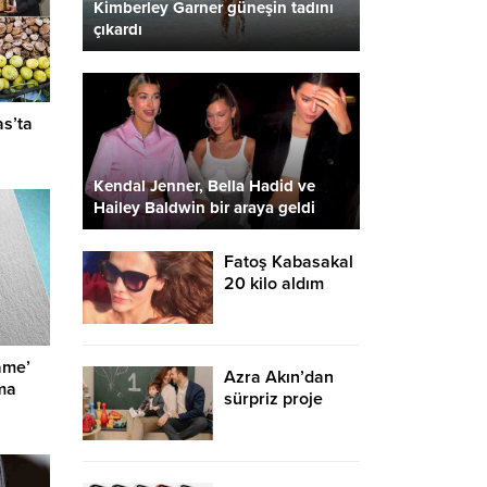
Kimberley Garner güneşin tadını
çıkardı
as’ta
Kendal Jenner, Bella Hadid ve
Hailey Baldwin bir araya geldi
Fatoş Kabasakal
20 kilo aldım
dedi! İkinci kez
annelik heyacanı
yaşıyor
ame’
Azra Akın’dan
ama
sürpriz proje
müjdesi geldi
bakın neler
anlattı