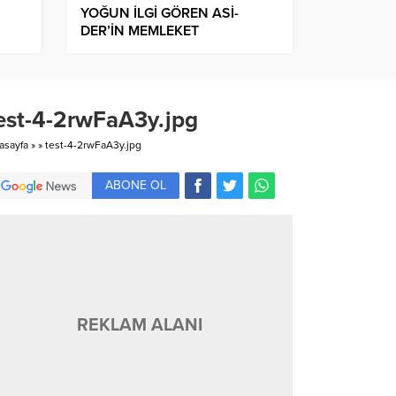
YOĞUN İLGİ GÖREN ASİ-
DER’İN MEMLEKET
HAVASINDAKİ GECESİNDE
COŞKU YAŞANDI
est-4-2rwFaA3y.jpg
asayfa
»
»
test-4-2rwFaA3y.jpg
ABONE OL
REKLAM ALANI