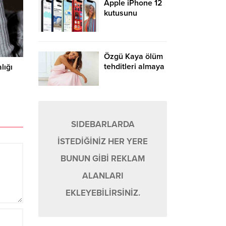
Apple iPhone 12
kutusunu
Fransa’da
boşaltamadı
sebebi bakın ne
Özgü Kaya ölüm
tehditleri almaya
lığı
başladı soluğu
savcılıkta aldı
SIDEBARLARDA
İSTEDİĞİNİZ HER YERE
BUNUN GİBİ REKLAM
ALANLARI
EKLEYEBİLİRSİNİZ.