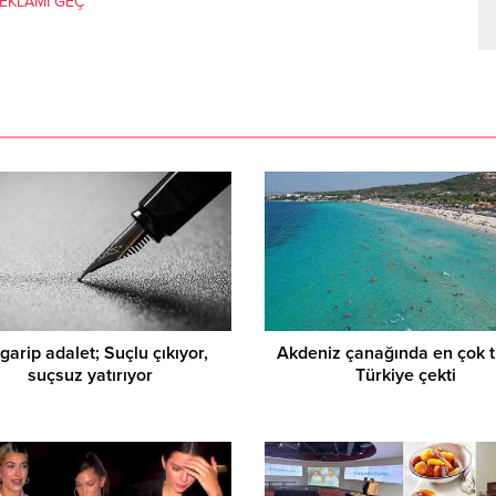
EKLAMI GEÇ
Kırmızı halının kraliçes
Lively sokaklarda
garip adalet; Suçlu çıkıyor,
Akdeniz çanağında en çok tu
suçsuz yatırıyor
Türkiye çekti