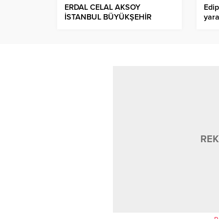
ERDAL CELAL AKSOY
Edip
İSTANBUL BÜYÜKŞEHİR
yara
BELEDİYESİNE GENEL
dev
SEKRETER YARDIMCISI
OLARAK ATANDI!.
REK