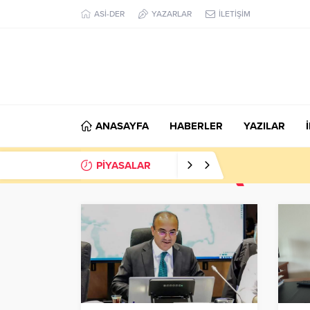
ASİ-DER
YAZARLAR
İLETİŞİM
ANASAYFA
HABERLER
YAZILAR
PİYASALAR