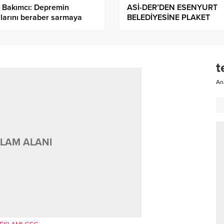
 Bakımcı: Depremin
ASİ-DER’DEN ESENYURT
larını beraber sarmaya
BELEDİYESİNE PLAKET
am edeceğiz.
t
An
LAM ALANI