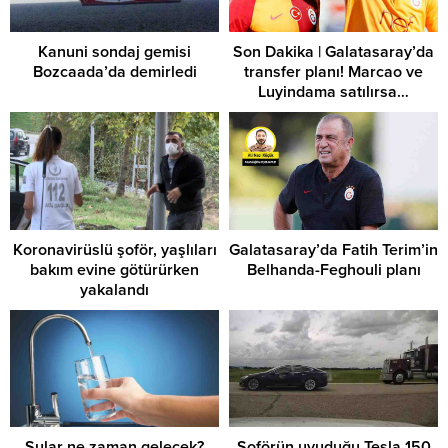
Kanuni sondaj gemisi
Son Dakika | Galatasaray’da
Bozcaada’da demirledi
transfer planı! Marcao ve
Luyindama satılırsa…
Koronavirüslü şoför, yaşlıları
Galatasaray’da Fatih Terim’in
bakım evine götürürken
Belhanda-Feghouli planı
yakalandı
Sular ne zaman gelecek?
Şoförün uyuduğu Tesla 150