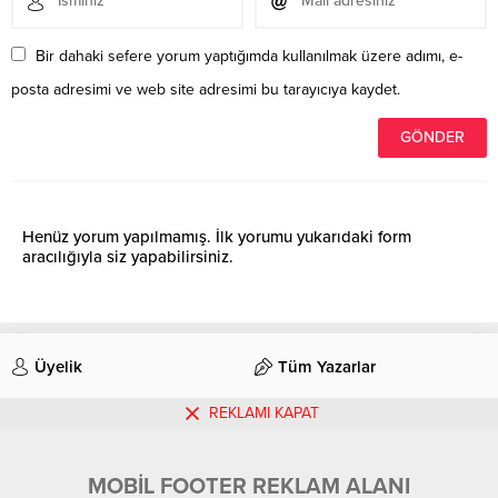
Bir dahaki sefere yorum yaptığımda kullanılmak üzere adımı, e-
posta adresimi ve web site adresimi bu tarayıcıya kaydet.
Henüz yorum yapılmamış. İlk yorumu yukarıdaki form
aracılığıyla siz yapabilirsiniz.
Üyelik
Tüm Yazarlar
REKLAMI KAPAT
İletişim
MOBİL FOOTER REKLAM ALANI
© 2018-2022 ASİ-DER Hatay İli Antakya, Samandağ, İskenderun İlçeleri