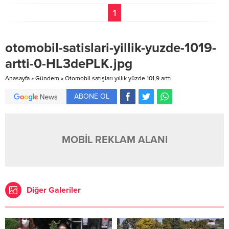
1
otomobil-satislari-yillik-yuzde-1019-
artti-0-HL3dePLK.jpg
Anasayfa
»
Gündem
»
Otomobil satışları yıllık yüzde 101,9 arttı
ABONE OL
MOBİL REKLAM ALANI
Diğer Galeriler