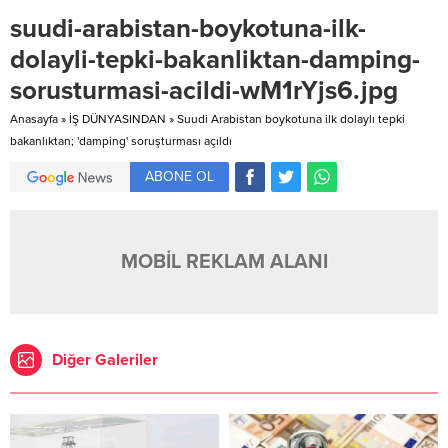
suudi-arabistan-boykotuna-ilk-
dolayli-tepki-bakanliktan-damping-
sorusturmasi-acildi-wM1rYjs6.jpg
Anasayfa
»
İŞ DÜNYASINDAN
»
Suudi Arabistan boykotuna ilk dolaylı tepki
bakanlıktan; 'damping' soruşturması açıldı
ABONE OL
MOBİL REKLAM ALANI
Diğer Galeriler