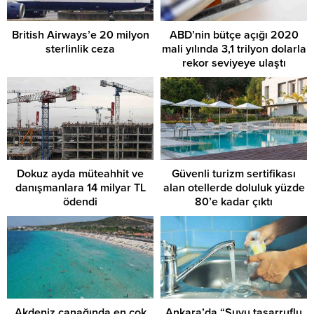
British Airways’e 20 milyon
ABD’nin bütçe açığı 2020
sterlinlik ceza
mali yılında 3,1 trilyon dolarla
rekor seviyeye ulaştı
Dokuz ayda müteahhit ve
Güvenli turizm sertifikası
danışmanlara 14 milyar TL
alan otellerde doluluk yüzde
ödendi
80’e kadar çıktı
Akdeniz çanağında en çok
Ankara’da “Suyu tasarruflu