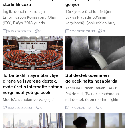
sterlinlik ceza
geliyor
İngiliz denetim kuruluşu
Türkiye'de üretilen fıstığın
Enformasyon Komisyonu Ofisi
yaklaşık yüzde 50'sinin
(ICO), BA'ya 2018 yılında
karşılandığı Şanlıurfa’da bu yıl
gerçekleştirilen siber saldırılara
rekolte patlaması yaşanıyor.
17.10.2020 12:32
0
17.10.2020 20:38
0
ilişkin soruşturmasını ...
Şehrin alışık olmadığı
fazla fıstıklar, ambarlarda yer
kalmayınca ildeki pazar yerine
çadır kurularak istiflenmeye
başladı, bir çok yerde fıstık dağları
oluştu.
Torba teklifin ayrıntıları: İşe
Süt destek ödemeleri
girene ve işverene destek,
gelecek hafta hesaplarda
evde üretip internette satana
Tarım ve Orman Bakanı Bekir
vergi muafiyeti gelecek
Pakdemirli, Twitter hesabından,
Meclis'e sunulan ve ve çeşitli
süt destek ödemelerine ilişkin
istihdam desteklerini öngören
paylaşımda bulundu. Bakan
17.10.2020 20:53
0
17.10.2020 11:21
0
teklifindeki 43 maddenin
Pakdemirli, paylaşımında ...
ayrıntıları belli olmaya başladı.