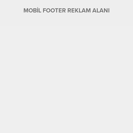
MOBİL FOOTER REKLAM ALANI
MOBİL REKLAM ALANI
İŞ DÜNYASINDAN
17.10.2020 20:54
0
2.305
A
A
+
-
ABONE OL