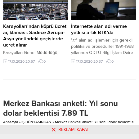
Karayolları’ndan köprü ücreti
İnternette alan adı verme
açıklaması: Sadece Avrupa-
yetkisi artık BTK’da
Asya yönündeki geçişlerde
".tr" alan adı işlemleri için gerekli
ücret alınır
politika ve prosedürler 1991-1998
Karayolları Genel Müdürlüğü,
yıllarında ODTÜ Bilgi İşlem Daire
geçtiğimiz günlerde sosyal
Başkanlığınca düzenlendi.2000
17.10.2020 20:57
0
17.10.2020 20:37
0
medyaya yansıyan, İstanbul’daki
yılında Ulaştırma Bakanlığı
boğaz köprülerinden her geçişte
İnternet Kuruluna bağlı çalışan
ücret alındığına dair iddiaları
sektör temsilcilerinin yer aldığı ve
reddetti. Köprülerden geçişte
11 kurumsal üyeden oluşan "DNS
ücret alındığı iddiasını, bir
Çalışma Grubu" oluşturuldu.
okurunun mektubunu köşesinde
Merkez Bankası anketi: Yıl sonu
paylaşan Habertürk yazarı Fatih
Altaylı gündeme getirmişti.
dolar beklentisi 7.89 TL
Mektupta, “28.08.2020 tarihinde
15 Temmuz Köprüsü’nden Asya-
Anasayfa
»
İŞ DÜNYASINDAN
»
Merkez Bankası anketi: Yıl sonu dolar beklentisi
Avrupa yönüne satın aldığım yeni
7.89 TL
REKLAMI KAPAT
aracım ile geçtim, sonrasında...