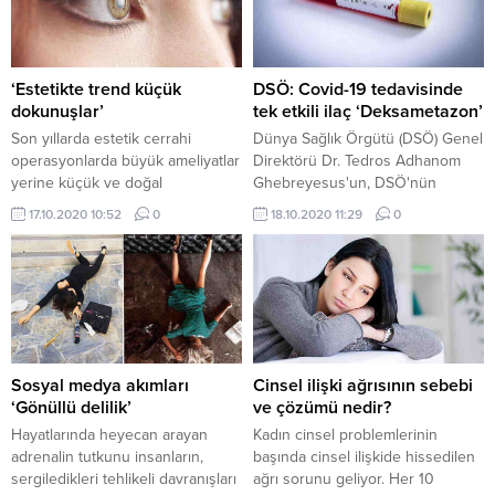
uyuyanlar İtalyanlar, İspanyollar ve
neredeyse tamamı genetik
Yunanlılar. Türkler ise ortalama 7
yatkınlığa bağlıdır. Genç
saat 30 dakika uyuyor"...
erkeklerde görülen saç
kayıplarıyla ilgili sorularımızı
‘Estetikte trend küçük
DSÖ: Covid-19 tedavisinde
yanıtlayan Saç Bakım Uzmanı
dokunuşlar’
tek etkili ilaç ‘Deksametazon’
Serap Öztürk Niya, genetik
Son yıllarda estetik cerrahi
Dünya Sağlık Örgütü (DSÖ) Genel
yatkınlığın ortadan
operasyonlarda büyük ameliyatlar
Direktörü Dr. Tedros Adhanom
kaldırılamayacağını fakat basit
yerine küçük ve doğal
Ghebreyesus'un, DSÖ'nün
birtakım önlemlerle...
dokunuşlar yeni trend olmaya
İsviçre'nin Cenevre kentinde
17.10.2020 10:52
0
18.10.2020 11:29
0
başladı. Estetik, Plastik ve
bulunan merkezinde, video
Rekonstrüktif Cerrahi Uzmanı Op.
konferans yöntemiyle DSÖ
Dr. Altuğhan Cahit Vural badem
pandemi uzmanlarıyla toplantı
göz estetiği olarak adlandırılan
düzenledi.
işlemin de bu trendlerden bir
tanesi olduğunu ifade etti.
Sosyal medya akımları
Cinsel ilişki ağrısının sebebi
‘Gönüllü delilik’
ve çözümü nedir?
Hayatlarında heyecan arayan
Kadın cinsel problemlerinin
adrenalin tutkunu insanların,
başında cinsel ilişkide hissedilen
sergiledikleri tehlikeli davranışları
ağrı sorunu geliyor. Her 10