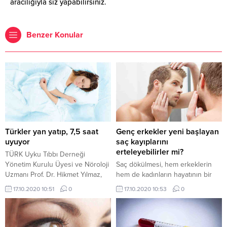
aracılığıyla siz yapabilirsiniz.
Benzer Konular
Türkler yan yatıp, 7,5 saat
Genç erkekler yeni başlayan
uyuyor
saç kayıplarını
erteleyebilirler mi?
TÜRK Uyku Tıbbı Derneği
Yönetim Kurulu Üyesi ve Nöroloji
Saç dökülmesi, hem erkeklerin
Uzmanı Prof. Dr. Hikmet Yılmaz,
hem de kadınların hayatının bir
ülkelere göre uyku alışkanlıklarını
döneminde mutlaka
17.10.2020 10:51
0
17.10.2020 10:53
0
açıkladı. Türk insanının yüzde
karşılaşabilecekleri bir sorun.
50'sinin yan yattığını, genellikle
Kadınlarda saç dökülmesinin
de sağ tarafa yatarak uyuduğunu
sebepleri çok çeşitlidir fakat
belirten Prof. Dr. Yılmaz, "En çok
erkeklerde dökülmelerin