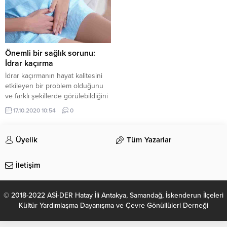
Önemli bir sağlık sorunu:
İdrar kaçırma
İdrar kaçırmanın hayat kalitesini
etkileyen bir problem olduğunu
ve farklı şekillerde görülebildiğini
ifade eden Kadın Hastalıkları ve
17.10.2020 10:54
0
Doğum Uzmanı Prof. Dr. Önay
Yalçın, bu problem hakkında
merak edilenleri sizler için anlattı.
Üyelik
Tüm Yazarlar
İletişim
© 2018-2022 ASİ-DER Hatay İli Antakya, Samandağ, İskenderun İlçeleri
Kültür Yardımlaşma Dayanışma ve Çevre Gönüllüleri Derneği