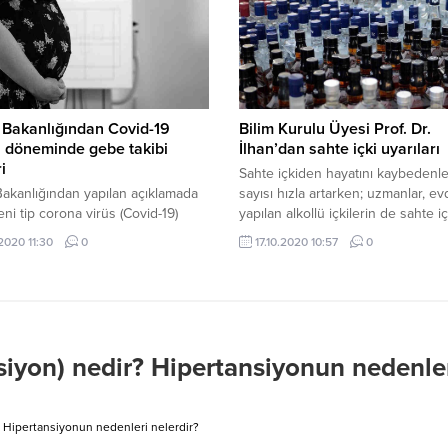
 ve Hastalıkları& Çocuk Endokrin
yanıtlayan Saç Bakım Uzmanı Ser
Prof. Dr. Nesibe Andıran,...
Öztürk Niya, genetik yatkınlığın o
kaldırılamayacağını fakat basit birt
önlemlerle...
 Bakanlığından Covid-19
Bilim Kurulu Üyesi Prof. Dr.
ı döneminde gebe takibi
İlhan’dan sahte içki uyarıları
i
Sahte içkiden hayatını kaybedenle
Bakanlığından yapılan açıklamada
sayısı hızla artarken; uzmanlar, e
eni tip corona virüs (Covid-19)
yapılan alkollü içkilerin de sahte iç
 devam ederken Türkiye'de her ne
kadar tehlikeli olduğu uyarısında
.2020 11:30
0
17.10.2020 10:57
0
aka sayıları belirli bir düzeyde
bulunuyor. Sağlık Bakanlığı Toplu
 altına alınsa da sonbahar ve kış
Bilimleri Kurulu Üyesi ve Gazi
da tüm dünyada olduğu gibi
Üniversitesi (GÜ) Tıp Fakültesi Hal
le damlacık yolu ile bulaşan
Sağlığı Anabilim Dalı Başkanı Prof.
 yolu hastalıklarının görülme
Mustafa Necmi İlhan, evde yapılan 
da artış bekleniyor.
içkiler için uyarılarda bulundu; saht
siyon) nedir? Hipertansiyonun nedenle
? Hipertansiyonun nedenleri nelerdir?