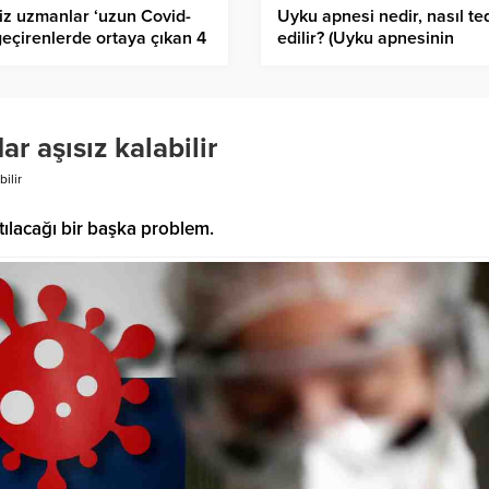
liz uzmanlar ‘uzun Covid-
Uyku apnesi nedir, nasıl te
geçirenlerde ortaya çıkan 4
edilir? (Uyku apnesinin
sendroma dikkat çekti
belirtileri ve nedenleri
nelerdir?)
 aşısız kalabilir
ilir
ıtılacağı bir başka problem.