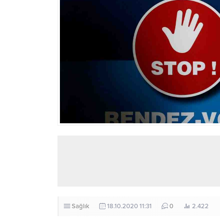
Sağlık
18.10.2020 11:31
0
2.422