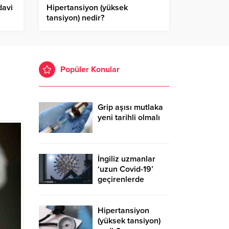
davi
Hipertansiyon (yüksek
tansiyon) nedir?
Hipertansiyonun nedenleri
nelerdir?
Popüler Konular
Grip aşısı mutlaka
yeni tarihli olmalı
İngiliz uzmanlar
‘uzun Covid-19’
geçirenlerde
ortaya çıkan 4 ana
sendroma dikkat
çekti
Hipertansiyon
(yüksek tansiyon)