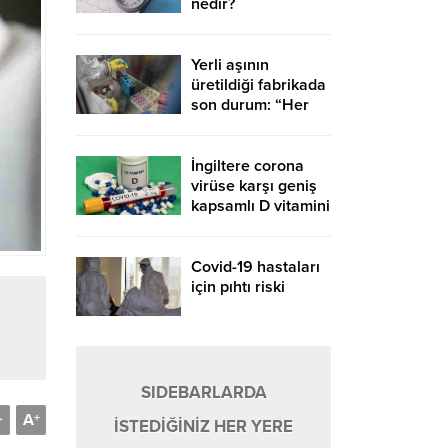
nedir?
Hipertansiyonun
nedenleri nelerdir?
Yerli aşının
üretildiği fabrikada
son durum: “Her
şey yolunda
giderse Mayıs’ta
hazır”
İngiltere corona
virüse karşı geniş
kapsamlı D vitamini
testlerine başlıyor
Covid-19 hastaları
için pıhtı riski
SIDEBARLARDA
A
-
+
İSTEDİĞİNİZ HER YERE