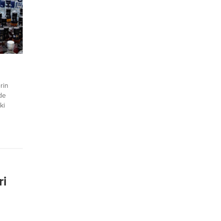
ap
rtadan
akım
rin
vde
ki
m
k
 Dr.
alkollü
e...
ri