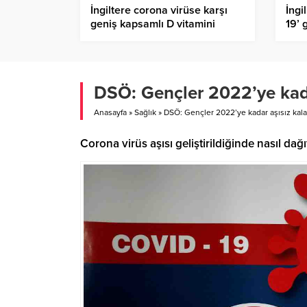
İngiltere corona virüse karşı
İngi
geniş kapsamlı D vitamini
19’ 
testlerine başlıyor
ana 
DSÖ: Gençler 2022’ye kadar
Anasayfa
»
Sağlık
»
DSÖ: Gençler 2022’ye kadar aşısız kalab
Corona virüs aşısı geliştirildiğinde nasıl dağ