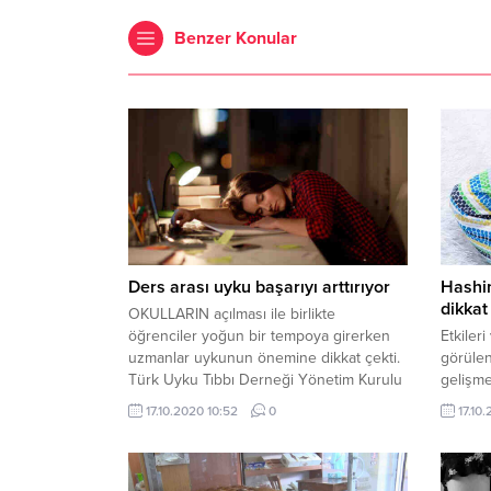
Benzer Konular
Ders arası uyku başarıyı arttırıyor
Hashim
dikkat
OKULLARIN açılması ile birlikte
öğrenciler yoğun bir tempoya girerken
Etkiler
uzmanlar uykunun önemine dikkat çekti.
görülen
Türk Uyku Tıbbı Derneği Yönetim Kurulu
gelişme
Üyesi ve Nöroloji Uzmanı Prof. Dr. Hikmet
yaşamsa
17.10.2020 10:52
0
17.10
Yılmaz, ders çalışırken verilen arada
nöroloji
uyuyup uyanan öğrencilerin daha kolay
çok ger
öğrendiğini söyledi. 2017 yılında yapılan
çocukla
bir araştırmaya göre kötü uyuyanlar da
daha s