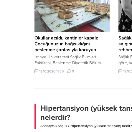
Alzheimer’e yakalanma...
Sağlığı
Uzmanı 
Okullar açıldı, kantinler kapalı:
Sağlık
Çocuğunuzun bağışıklığını
salgın
beslenme çantasıyla koruyun
rehber
İstinye Üniversitesi Sağlık Bilimleri
Sağlık 
Fakültesi, Beslenme Diyetetik Bölüm
göre, y
Başkanı Prof. Dr. Funda Elmacıoğlu
salgını
18.10.2020 11:30
0
18.10
okulların açılmasıyla çocukların bağışıklık
kadar v
sisteminin korunması adına yapılması
kontrol
gerekenleri anlattı.Prof. Dr. Funda
ayların
Elmacıoğlu, “Çocuklar evlerden aylarca
özellik
dışarı çıkamadı. Evde kaldıkları süre
solunum
içerisinde yeterli ve dengeli beslenme
sıklığın
Hipertansiyon (yüksek tan
kurallarına uyarak beslendi. Çocuklar
nelerdir?
sabah okulla gidiyorsa okula gitmeden
önce...
Anasayfa
»
Sağlık
»
Hipertansiyon (yüksek tansiyon) nedir