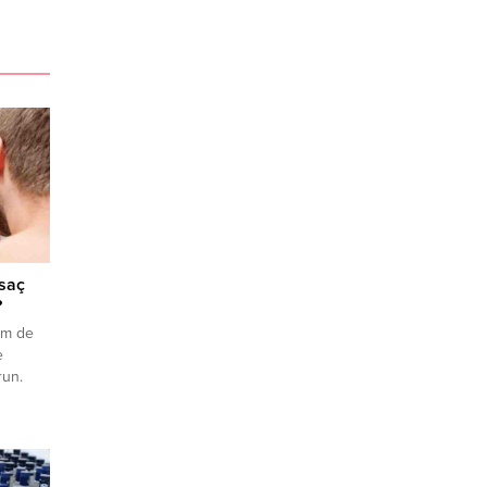
 saç
?
em de
e
run.
pleri
enetik
de
arımızı