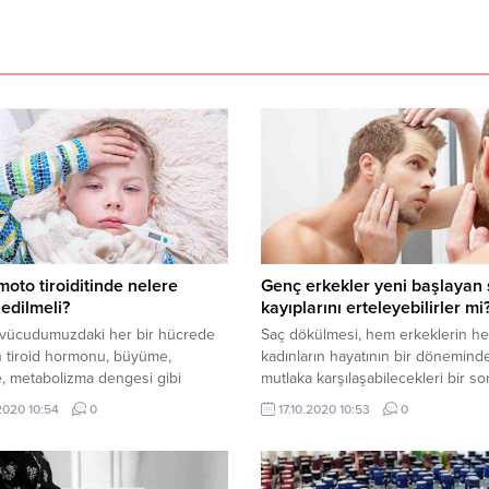
oto tiroiditinde nelere
Genç erkekler yeni başlayan
 edilmeli?
kayıplarını erteleyebilirler mi
i vücudumuzdaki her bir hücrede
Saç dökülmesi, hem erkeklerin h
 tiroid hormonu, büyüme,
kadınların hayatının bir dönemind
, metabolizma dengesi gibi
mutlaka karşılaşabilecekleri bir so
l faaliyetler için olduğu kadar,
Kadınlarda saç dökülmesinin sebe
.2020 10:54
0
17.10.2020 10:53
0
k ve psikolojik iyilik hali için de
çok çeşitlidir fakat erkeklerde
ekli bir hormondur. Klinik olarak
dökülmelerin neredeyse tamamı g
rda hipotiroidin, hipertiroide göre
yatkınlığa bağlıdır. Genç erkekler
ık görüldüğünü söyleyen Çocuk
görülen saç kayıplarıyla ilgili sorul