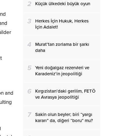
2
Küçük ülkedeki büyük oyun
and
3
Herkes İçin Hukuk, Herkes
 and
İçin Adalet!
uilder
4
Murat’tan zorlama bir şarkı
daha
t
5
Yeni doğalgaz rezervleri ve
Karadeniz’in jeopolitiği
6
Kırgızistan’daki gerilim, FETÖ
on and
ve Avrasya jeopolitiği
ulting
7
Sakin olun beyler; biri “yargı
kararı” da, diğeri “boru” mu?
g