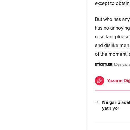
except to obtai
But who has any 
has no annoying
resultant pleas
and dislike men
of the moment, s
ETİKETLER:
köşe yazıs
Yazarın Diğ
Ne garip adal
yatırıyor
17.10.2020 15:07