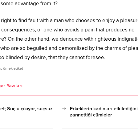
n some advantage from it?
right to find fault with a man who chooses to enjoy a pleasur
 consequences, or one who avoids a pain that produces no
ure? On the other hand, we denounce with righteous indignat
 who are so beguiled and demoralized by the charms of ple
o blinded by desire, that they cannot foresee.
ı
,
örnek etiket
er Yazıları
et; Suçlu çıkıyor, suçsuz
Erkeklerin kadınları etkilediğini
zannettiği cümleler
17.10.2020 15:08