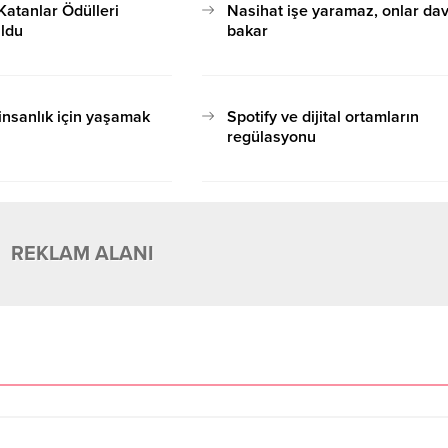
atanlar Ödülleri
Nasihat işe yaramaz, onlar da
uldu
bakar
17.10.2020 15:06
 insanlık için yaşamak
Spotify ve dijital ortamların
regülasyonu
17.10.2020 15:06
REKLAM ALANI