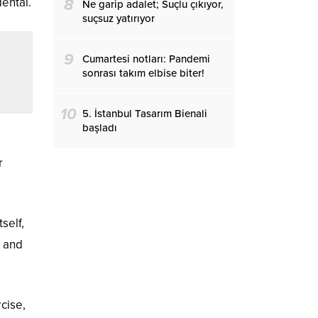
dental.
8
Ne garip adalet; Suçlu çıkıyor,
suçsuz yatırıyor
9
Cumartesi notları: Pandemi
sonrası takım elbise biter!
10
5. İstanbul Tasarım Bienali
başladı
r
self,
l and
cise,