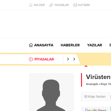
ASİ-DER
YAZARLAR
İLETİŞİM
ANASAYFA
HABERLER
YAZILAR
PİYASALAR
Virüsten
Anasayfa
»
Köşe Yaz
Köşe Yazıları