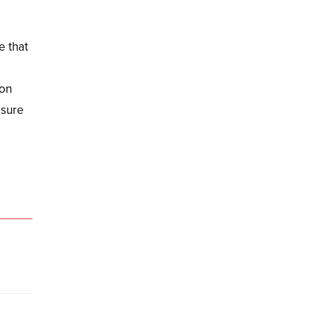
e that
ion
asure