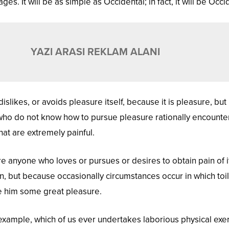
s. It will be as simple as Occidental; in fact, it will be Occi
YAZI ARASI REKLAM ALANI
islikes, or avoids pleasure itself, because it is pleasure, but
ho do not know how to pursue pleasure rationally encounte
at are extremely painful.
re anyone who loves or pursues or desires to obtain pain of it
in, but because occasionally circumstances occur in which toi
e him some great pleasure.
l example, which of us ever undertakes laborious physical exer