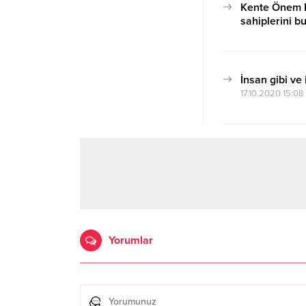
Kente Önem K
sahiplerini b
17.10.2020 15:07
İnsan gibi ve
17.10.2020 15:08
Yorumlar