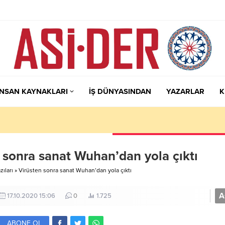
İNSAN KAYNAKLARI
İŞ DÜNYASINDAN
YAZARLAR
K
 sonra sanat Wuhan’dan yola çıktı
ıları
»
Virüsten sonra sanat Wuhan’dan yola çıktı
A
17.10.2020 15:06
0
1.725
ABONE OL