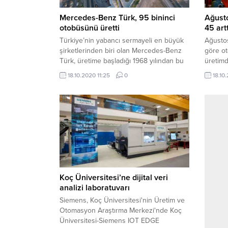
Mercedes-Benz Türk, 95 bininci
Ağusto
otobüsünü üretti
45 artt
Türkiye’nin yabancı sermayeli en büyük
Ağustos
şirketlerinden biri olan Mercedes-Benz
göre ot
Türk, üretime başladığı 1968 yılından bu
üretimd
yana toplam 95 bin adet otobüs ürettiğini
ise yüz
18.10.2020 11:25
0
18.10
açıkladı. Verilen bilgiye göre, 95 bininci
otobüs olan yeni Tourismo, dünyanın en
modern ve entegre otobüs
fabrikalarından biri olarak kabul edilen
Mercedes-Benz Türk Hoşdere Otobüs
Fabrikası’ndaki üretim...
Koç Üniversitesi’ne dijital veri
analizi laboratuvarı
Siemens, Koç Üniversitesi'nin Üretim ve
Otomasyon Araştırma Merkezi'nde Koç
Üniversitesi-Siemens IOT EDGE