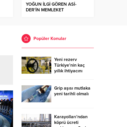
YOĞUN İLGİ GÖREN ASİ-
DER’İN MEMLEKET
HAVASINDAKİ GECESİNDE
COŞKU YAŞANDI
Popüler Konular
Yeni rezerv
Türkiye’nin kaç
yıllık ihtiyacını
karşılayacak?
Grip aşısı mutlaka
yeni tarihli olmalı
Karayolları’ndan
köprü ücreti