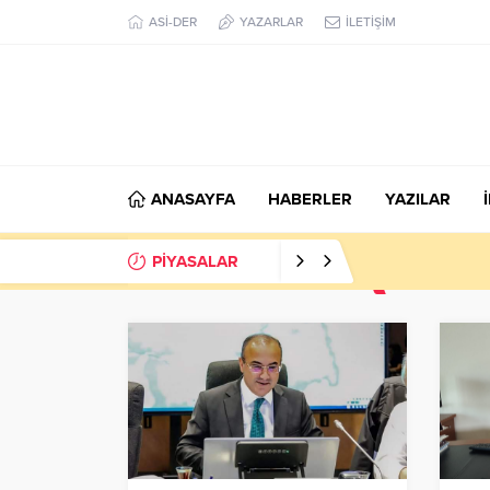
ASİ-DER
YAZARLAR
İLETİŞİM
ANASAYFA
HABERLER
YAZILAR
PİYASALAR