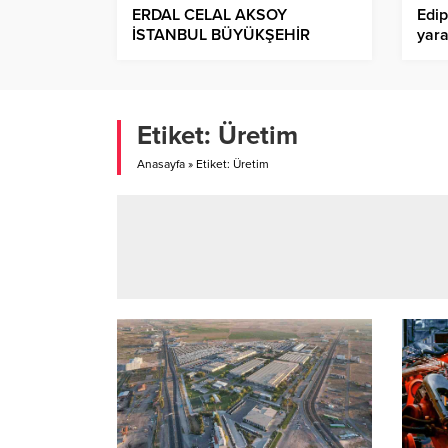
ERDAL CELAL AKSOY
Edip
İSTANBUL BÜYÜKŞEHİR
yara
BELEDİYESİNE GENEL
dev
SEKRETER YARDIMCISI
OLARAK ATANDI!.
Etiket:
Üretim
Anasayfa
»
Etiket: Üretim