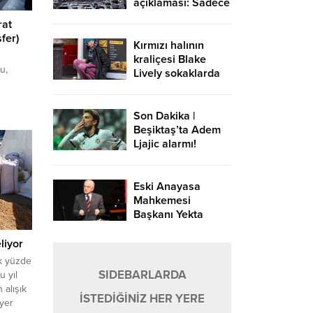
açıklaması: Sadece
Avrupa-Asya
rat
yönündeki
fer)
geçişlerde ücret
Kırmızı halının
alınır
kraliçesi Blake
u,
Lively sokaklarda
'a
Son Dakika |
Beşiktaş’ta Adem
Ljajic alarmı!
Ocak’ta transfer…
Eski Anayasa
Mahkemesi
Başkanı Yekta
Güngör Özden:
Yargıçlar siyasal
liyor
iktidara güvenerek
ık yüzde
böyle kararlar
SIDEBARLARDA
u yıl
alıyor
 alışık
İSTEDİĞİNİZ HER YERE
 yer