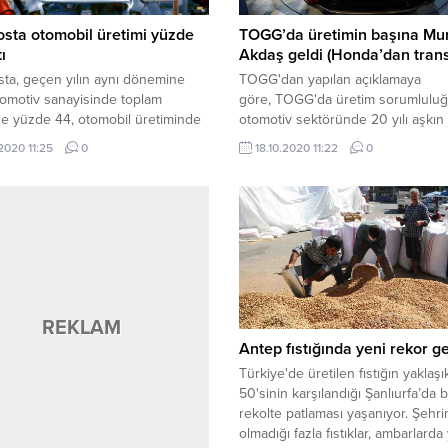
sta otomobil üretimi yüzde
TOGG’da üretimin başına Mu
ı
Akdaş geldi (Honda’dan trans
ta, geçen yılın aynı dönemine
TOGG'dan yapılan açıklamaya
omotiv sanayisinde toplam
göre, TOGG'da üretim sorumluluğ
e yüzde 44, otomobil üretiminde
otomotiv sektöründe 20 yılı aşkın
de 45'lik artış yaşandı.
tecrübeye sahip olan Murat Akdaş
.2020 11:25
0
18.10.2020 11:22
0
verildi.
REKLAM
Antep fıstığında yeni rekor ge
Türkiye'de üretilen fıstığın yaklaş
50'sinin karşılandığı Şanlıurfa’da b
rekolte patlaması yaşanıyor. Şehrin
olmadığı fazla fıstıklar, ambarlarda