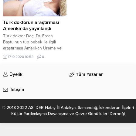
Türk doktorun araştırması
Amerika’da yayınlandı
Türk doktor Doç. Dr. Ercan
Baştu'nun tüp bebek ile ilgili
araştırması Amerikan Üreme ve
Araştırma Derneği resmi
17.10.2020 10:52
0
dergisinde yayınlandı. Tüp bebek
tedavisinde tekrarlayan
başarısızlıkları inceleyen Doç. Dr.
Üyelik
Tüm Yazarlar
Ercan Baştu, nedensiz şekilde
embriyonun tutunamamasında
İletişim
rahmin iç dokusunu inceledi.
© 2018-2022 ASİ-DER Hatay İli Antakya, Samandağ, İskenderun İlçeleri
Kültür Yardımlaşma Dayanışma ve Çevre Gönüllüleri Derneği