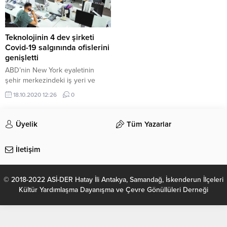
Teknolojinin 4 dev şirketi
Covid-19 salgınında ofislerini
genişletti
ABD’nin New York eyaletinin
şehir merkezindeki iş yeri ve
büyük ofis binaları yeni tip corona
18.10.2020 12:26
0
virüs (Covid-19) salgını nedeniyle
boş kalmaya devam ederken dev
teknoloji şirketleri şehirde yeni
Üyelik
Tüm Yazarlar
ofis kiralamayı ve kapasitelerini
artırmayı sürdürüyor. New York
İletişim
Times gazetesinde yer alan
haberde, Amazon, Apple,
Facebook ve Google gibi
© 2018-2022 ASİ-DER Hatay İli Antakya, Samandağ, İskenderun İlçeleri
dünyanın en...
Kültür Yardımlaşma Dayanışma ve Çevre Gönüllüleri Derneği