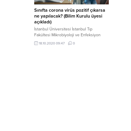
Sınıfta corona virüs pozitif çıkarsa
ne yapılacak? (Bilim Kurulu üyesi
açıkladı)
İstanbul Üniversitesi İstanbul Tıp
Fakültesi Mikrobiyoloji ve Enfeksiyon
Hastalıkları Anabilim Dalı Öğretim Üyesi
18.10.2020 09:47
0
ve Sağlık Bakanlığı Koronavirüs Bilim
Kurulu Üyesi Prof. Dr. Serap Şimşek
Yavuz, salgın yönetimiyle ilgili güncel
duruma dair önemli bilgiler verdi.