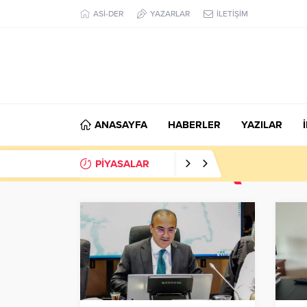
ASİ-DER
YAZARLAR
İLETİŞİM
ANASAYFA
HABERLER
YAZILAR
PİYASALAR