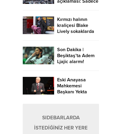
açıklaması: Sadece
Avrupa-Asya
yönündeki
geçişlerde ücret
Kırmızı halının
alınır
kraliçesi Blake
Lively sokaklarda
Son Dakika |
Beşiktaş’ta Adem
Ljajic alarmı!
Ocak’ta transfer…
Eski Anayasa
Mahkemesi
Başkanı Yekta
Güngör Özden:
Yargıçlar siyasal
iktidara güvenerek
böyle kararlar
SIDEBARLARDA
alıyor
İSTEDİĞİNİZ HER YERE