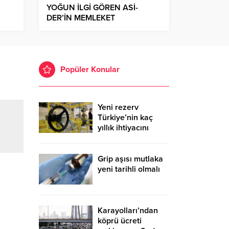
YOĞUN İLGİ GÖREN ASİ-
DER’İN MEMLEKET
HAVASINDAKİ GECESİNDE
COŞKU YAŞANDI
Popüler Konular
Yeni rezerv
Türkiye’nin kaç
yıllık ihtiyacını
karşılayacak?
Grip aşısı mutlaka
yeni tarihli olmalı
Karayolları’ndan
köprü ücreti