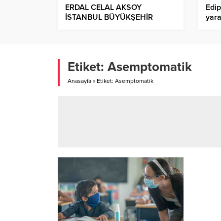
ERDAL CELAL AKSOY
Edip
İSTANBUL BÜYÜKŞEHİR
yara
BELEDİYESİNE GENEL
dev
SEKRETER YARDIMCISI
OLARAK ATANDI!.
Etiket:
Asemptomatik
Anasayfa
»
Etiket: Asemptomatik