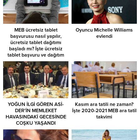
MEB ücretsiz tablet
Oyuncu Michelle Williams
başvurusu nasıl yapılır,
evlendi
ücretsiz tablet dağıtımı
başladı mı? İşte ücretsiz
tablet başvuru ve dağıtım
süreci…
YOĞUN İLGİ GÖREN ASİ-
Kasım ara tatili ne zaman?
DER’İN MEMLEKET
İşte 2020-2021 MEB ara tatil
HAVASINDAKİ GECESİNDE
takvimi
COŞKU YAŞANDI