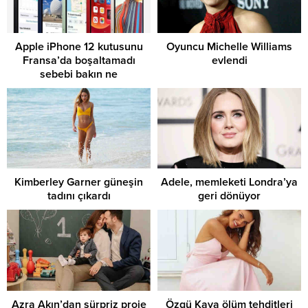
Apple iPhone 12 kutusunu
Oyuncu Michelle Williams
Fransa’da boşaltamadı
evlendi
sebebi bakın ne
Kimberley Garner güneşin
Adele, memleketi Londra’ya
tadını çıkardı
geri dönüyor
Azra Akın’dan sürpriz proje
Özgü Kaya ölüm tehditleri