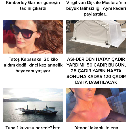
Kimberley Garner güneşin
Virgil van Dijk ile Muslera’nın
tadını çıkardı
büyük talihsizliği! Aynı kaderi
paylaştılar…
Fatoş Kabasakal 20 kilo
ASİ-DER’DEN HATAY ÇADIR
aldım dedi! İkinci kez annelik
YARDIMI; 50 ÇADIR BUGÜN,
heyacanı yaşıyor
25 ÇADIR YARIN HAFTA
SONUNA KADAR 120 ÇADIR
DAHA DAĞITILACAK
Tuna 1 kuyusu nerede? İşte
‘Yenge’ lakaplı Jelena