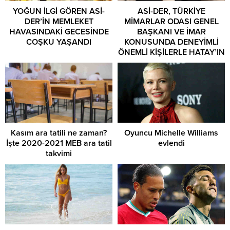
YOĞUN İLGİ GÖREN ASİ-
ASİ-DER, TÜRKİYE
DER’İN MEMLEKET
MİMARLAR ODASI GENEL
HAVASINDAKİ GECESİNDE
BAŞKANI VE İMAR
COŞKU YAŞANDI
KONUSUNDA DENEYİMLİ
ÖNEMLİ KİŞİLERLE HATAY’IN
GELECEĞİNİ KONUŞTU
Kasım ara tatili ne zaman?
Oyuncu Michelle Williams
İşte 2020-2021 MEB ara tatil
evlendi
takvimi