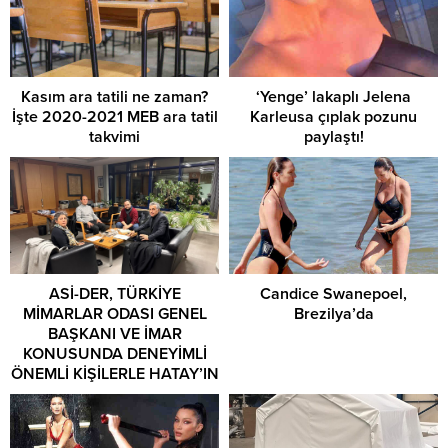
Kasım ara tatili ne zaman?
‘Yenge’ lakaplı Jelena
İşte 2020-2021 MEB ara tatil
Karleusa çıplak pozunu
takvimi
paylaştı!
ASİ-DER, TÜRKİYE
Candice Swanepoel,
MİMARLAR ODASI GENEL
Brezilya’da
BAŞKANI VE İMAR
KONUSUNDA DENEYİMLİ
ÖNEMLİ KİŞİLERLE HATAY’IN
GELECEĞİNİ KONUŞTU