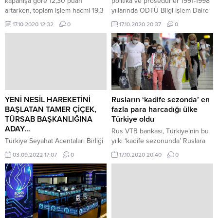
kapanışa göre 12,30 puan
politika ve prosedürler 1991-1998
artarken, toplam işlem hacmi 19,3
yıllarında ODTÜ Bilgi İşlem Daire
milyar lira seviyesinde
Başkanlığınca düzenlendi.2000
17.10.2020 12:32
0
17.10.2020 20:37
0
gerçekleşti. Bankacılık endeksi ...
yılında Ulaştırma Bakanlığı
İnternet Kuruluna bağlı çalışan
sektör temsilcilerinin yer aldığı ve
11 kurumsal üyeden oluşan "DNS
Çalışma Grubu" oluşturuldu.
YENİ NESİL HAREKETİNİ
Rusların ‘kadife sezonda’ en
BAŞLATAN TAMER ÇİÇEK,
fazla para harcadığı ülke
TÜRSAB BAŞKANLIĞINA
Türkiye oldu
ADAY…
Rus VTB bankası, Türkiye’nin bu
Türkiye Seyahat Acentaları Birliği
yılki ‘kadife sezonunda’ Ruslara
(TÜRSAB), aralık ayında 25’inci
açık tüm tatil yerleri arasında VTB
03.09.2022 17:07
0
17.10.2020 20:40
0
olağan genel kurulunu
müşterilerinin en fazla harcama
gerçekleştirmeye hazırlanırken,
yaptığı ülke olduğunu duyurdu.
başkanlığa aday olduğunu
Sputnik’te yer alan habere göre,
açıklayan ilk isim Yeni Nesil
Türkiye, eylül ve ekim ayının ilk
TÜRSAB Hareketi lideri Tamer
haftasında bu sezon Ruslara açık
Çiçek oldu. Turizm sektörüne 20
tüm tatil yerleri arasında VTB