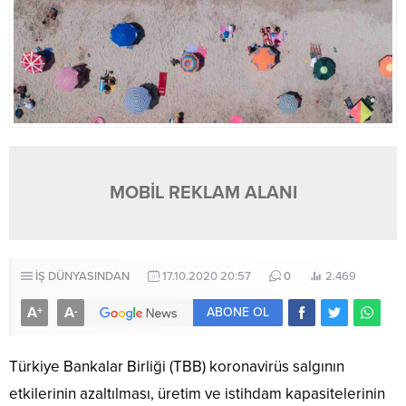
MOBİL REKLAM ALANI
İŞ DÜNYASINDAN
17.10.2020 20:57
0
2.469
A
A
+
-
ABONE OL
Türkiye Bankalar Birliği (TBB) koronavirüs salgının
etkilerinin azaltılması, üretim ve istihdam kapasitelerinin