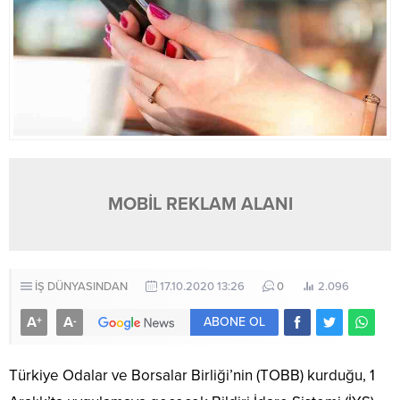
MOBİL REKLAM ALANI
İŞ DÜNYASINDAN
17.10.2020 13:26
0
2.096
A
A
+
-
ABONE OL
Türkiye Odalar ve Borsalar Birliği’nin (TOBB) kurduğu, 1