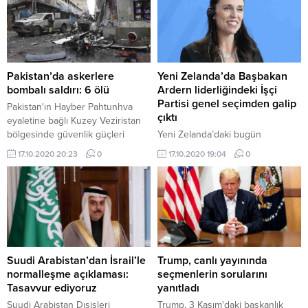
Pakistan’da askerlere
Yeni Zelanda’da Başbakan
bombalı saldırı: 6 ölü
Ardern liderliğindeki İşçi
Partisi genel seçimden galip
Pakistan'ın Hayber Pahtunhva
çıktı
eyaletine bağlı Kuzey Veziristan
bölgesinde güvenlik güçleri
Yeni Zelanda’daki bugün
konvoyuna düzenlenen bombalı
yapılan genel seçimleri Başbakan
17.10.2020 20:23
0
17.10.2020 19:04
0
saldırıda 6 askerin hayatını
Jacinda Ardern liderliğindeki İşçi
kaybettiği bildirildi.
Partisi kazandı. Sandıkların yüzde
96'sının ...
Suudi Arabistan’dan İsrail’le
Trump, canlı yayınında
normalleşme açıklaması:
seçmenlerin sorularını
Tasavvur ediyoruz
yanıtladı
Suudi Arabistan Dışişleri
Trump, 3 Kasım'daki başkanlık