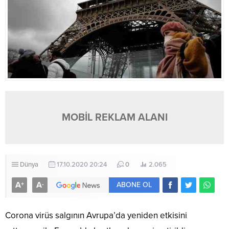
MOBİL REKLAM ALANI
Dünya
17.10.2020 20:24
0
2.065
A
A
+
-
ABONE OL
Corona virüs salgının Avrupa’da yeniden etkisini