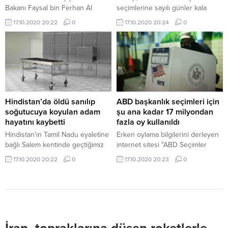
Bakanı Faysal bin Ferhan Al
seçimlerine sayılı günler kala
Suud, yolun sonunda İsrail'le
Miami'deki Perez Sanat
17.10.2020 20:22
0
17.10.2020 20:24
0
normalleşmenin olacağını bildirdi.
Müzesi'nden yapılan NBC canlı
yayınında izleyicilerin ve sunucu
Savannah Guthrie'nin sorularını
yanıtladı.
Hindistan’da öldü sanılıp
ABD başkanlık seçimleri için
soğutucuya koyulan adam
şu ana kadar 17 milyondan
hayatını kaybetti
fazla oy kullanıldı
Hindistan'ın Tamil Nadu eyaletine
Erken oylama bilgilerini derleyen
bağlı Salem kentinde geçtiğimiz
internet sitesi "ABD Seçimler
pazartesi günü 74 yaşındaki
Projesi"ne göre, posta ve elden
17.10.2020 20:22
0
17.10.2020 20:23
0
Balasubramanyam, özel bir
zarf bırakma yoluyla şimdiye
hastanede doktorun öldüğünü
kadar 17 milyon 114 bin 300 kişi
söylemesinin ardından
oy kullandı.
soğutucuya koyuldu. Ertesi gün
cenazeyi almaya gelen görevliler
yaşlı adamın titrediğini ve hayatta
olduğunu fark etti. Dondurucudan