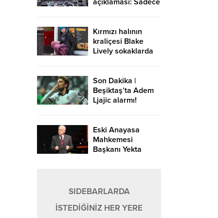
açıklaması: Sadece
Avrupa-Asya
yönündeki
geçişlerde ücret
Kırmızı halının
alınır
kraliçesi Blake
Lively sokaklarda
Son Dakika |
Beşiktaş’ta Adem
Ljajic alarmı!
Ocak’ta transfer…
Eski Anayasa
Mahkemesi
Başkanı Yekta
Güngör Özden:
Yargıçlar siyasal
iktidara güvenerek
böyle kararlar
SIDEBARLARDA
alıyor
İSTEDİĞİNİZ HER YERE