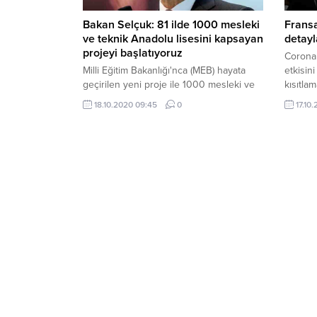
Bakan Selçuk: 81 ilde 1000 mesleki
Frans
ve teknik Anadolu lisesini kapsayan
detayl
projeyi başlatıyoruz
Corona 
Milli Eğitim Bakanlığı'nca (MEB) hayata
etkisini
geçirilen yeni proje ile 1000 mesleki ve
kısıtlam
teknik Anadolu lisesine, Türkçe,
18.10.2020 09:45
0
17.10
matematik ve fen bilimleri alanlarında
temel becerilerden okulların bakım
onarımına, kütüphane, atölye ve spora
kadar çok sayıda alanda destek
sağlanacak.