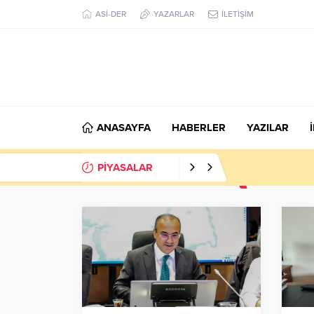
ASİ-DER
YAZARLAR
İLETİŞİM
ANASAYFA
HABERLER
YAZILAR
PİYASALAR