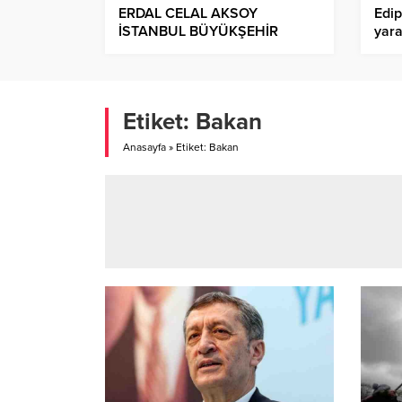
ERDAL CELAL AKSOY
Edip
İSTANBUL BÜYÜKŞEHİR
yara
BELEDİYESİNE GENEL
dev
SEKRETER YARDIMCISI
OLARAK ATANDI!.
Etiket:
Bakan
Anasayfa
»
Etiket: Bakan