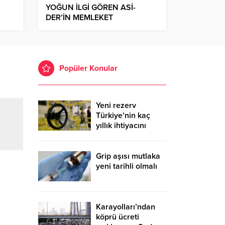
YOĞUN İLGİ GÖREN ASİ-
DER’İN MEMLEKET
HAVASINDAKİ GECESİNDE
COŞKU YAŞANDI
Popüler Konular
Yeni rezerv
Türkiye’nin kaç
yıllık ihtiyacını
karşılayacak?
Grip aşısı mutlaka
yeni tarihli olmalı
Karayolları’ndan
köprü ücreti