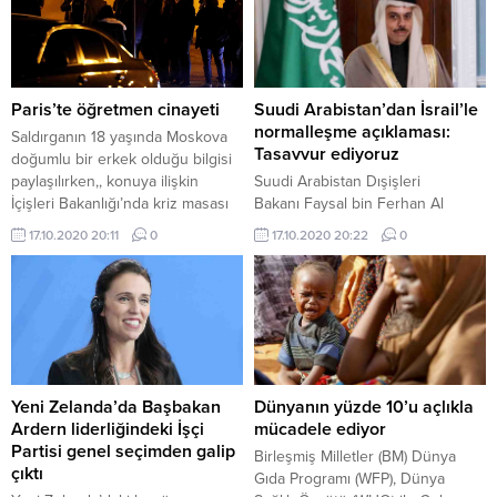
Paris’te öğretmen cinayeti
Suudi Arabistan’dan İsrail’le
normalleşme açıklaması:
Saldırganın 18 yaşında Moskova
Tasavvur ediyoruz
doğumlu bir erkek olduğu bilgisi
paylaşılırken,, konuya ilişkin
Suudi Arabistan Dışişleri
İçişleri Bakanlığı’nda kriz masası
Bakanı Faysal bin Ferhan Al
oluşturuldu. Saldırganın
Suud, yolun sonunda İsrail'le
17.10.2020 20:11
0
17.10.2020 20:22
0
Eragny(Erani) isimli bir örgüte üye
normalleşmenin olacağını bildirdi.
olduğu açıklandı. Cumhurbaşkanı
Emmanuel Macron olay yerini
ziyaret etti. Öğretmen daha önce
bazı öğrencilerin velilerinden
tehdit aldığı için polise şikayette
bulunduğu,, bazı velilerin ise
öğretmenin istifasını talep...
Yeni Zelanda’da Başbakan
Dünyanın yüzde 10’u açlıkla
Ardern liderliğindeki İşçi
mücadele ediyor
Partisi genel seçimden galip
Birleşmiş Milletler (BM) Dünya
çıktı
Gıda Programı (WFP), Dünya