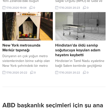
Yeni Zelanda’daki bugün
Sağlık Örgütü (WHO) ile Gıda ve
yapılan genel seçimleri Başbakan
Tarım Örgütünün (FAO)
17.10.2020 19:04
0
17.10.2020 20:23
0
Jacinda Ardern liderliğindeki İşçi
raporlarından derlediği bilgilere
Partisi kazandı. Sandıkların yüzde
göre, yetersiz beslenme ve açlık,
96'sının ...
özellikle Afrika ülkelerinde
ölümlerin ve hastalıklara karşı
dirençsiz hale gelmenin başlıca
sebepleri arasında yer alıyor.
New York metrosunda
Hindistan’da öldü sanılıp
Merkür tapınağı
soğutucuya koyulan adam
hayatını kaybetti
Dünyanın en çok yoğun metro
sistemlerinden birine sahip olan
Hindistan'ın Tamil Nadu eyaletine
New York şehrindeki bir metro
bağlı Salem kentinde geçtiğimiz
durağına kimliği belirsiz kişi ya da
pazartesi günü 74 yaşındaki
17.10.2020 20:22
0
17.10.2020 20:22
0
kişilerce karton kutudan ve
Balasubramanyam, özel bir
sembollerle boyanmış küçük bir
hastanede doktorun öldüğünü
tapınak konuldu.
söylemesinin ardından
soğutucuya koyuldu. Ertesi gün
cenazeyi almaya gelen görevliler
yaşlı adamın titrediğini ve hayatta
ABD başkanlık seçimleri için şu ana
olduğunu fark etti. Dondurucudan