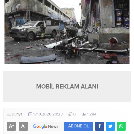
MOBİL REKLAM ALANI
Dünya
17.10.2020 20:23
0
1.284
A
A
+
-
ABONE OL