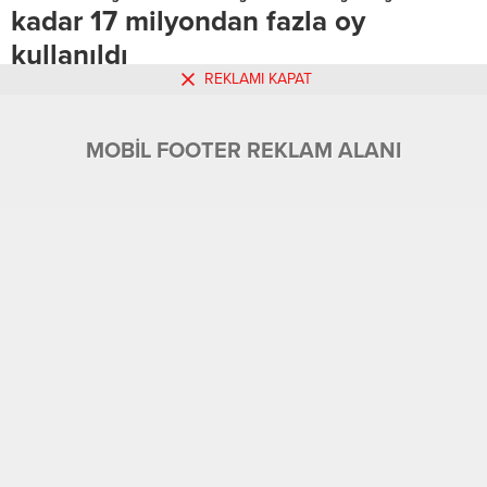
çıkarılıp yeniden hastaneye
kadar 17 milyondan fazla oy
kaldırılan adam tüm müdahalelere
kullanıldı
rağmen bugün hayatını kaybetti.
Salem...
REKLAMI KAPAT
Anasayfa
»
Dünya
»
ABD başkanlık seçimleri için şu ana kadar 17 milyondan fazla
oy kullanıldı
Erken oylama bilgilerini derleyen internet sitesi “ABD
MOBİL FOOTER REKLAM ALANI
Seçimler Projesi”ne göre, posta ve elden zarf bırakma
yoluyla şimdiye kadar 17 milyon 114 bin 300 kişi oy
kullandı.