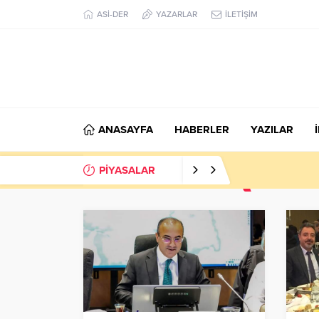
ASİ-DER
YAZARLAR
İLETİŞİM
ANASAYFA
HABERLER
YAZILAR
PİYASALAR