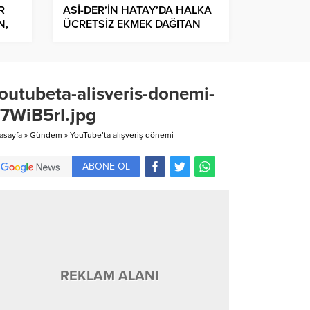
R
ASİ-DER’İN HATAY’DA HALKA
N,
ÜCRETSİZ EKMEK DAĞITAN
FIRINLARA ODUN YARDIMI
IR
BAŞLADI…
outubeta-alisveris-donemi-
7WiB5rI.jpg
asayfa
»
Gündem
»
YouTube’ta alışveriş dönemi
ABONE OL
REKLAM ALANI