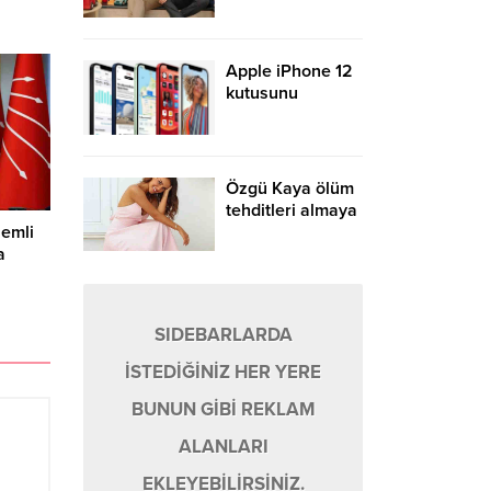
bakın neler
anlattı
Apple iPhone 12
kutusunu
Fransa’da
boşaltamadı
sebebi bakın ne
Özgü Kaya ölüm
tehditleri almaya
başladı soluğu
nemli
savcılıkta aldı
a
SIDEBARLARDA
İSTEDİĞİNİZ HER YERE
BUNUN GİBİ REKLAM
ALANLARI
EKLEYEBİLİRSİNİZ.