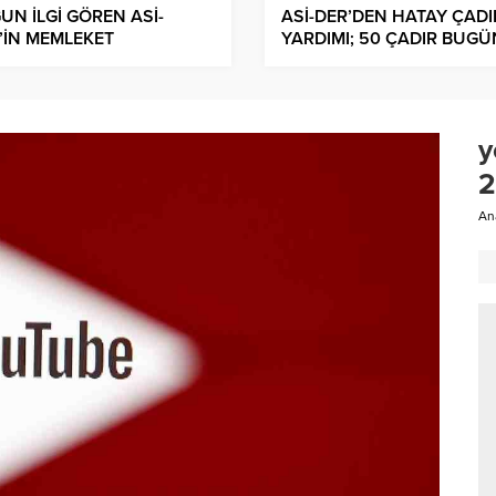
UN İLGİ GÖREN ASİ-
ASİ-DER’DEN HATAY ÇADI
’İN MEMLEKET
YARDIMI; 50 ÇADIR BUGÜ
ASINDAKİ GECESİNDE
25 ÇADIR YARIN HAFTA
KU YAŞANDI
SONUNA KADAR 120 ÇAD
DAHA DAĞITILACAK
y
2
An