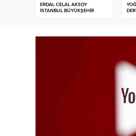
ERDAL CELAL AKSOY
YOĞ
İSTANBUL BÜYÜKŞEHİR
DER
BELEDİYESİNE GENEL
HAV
SEKRETER YARDIMCISI
COŞ
OLARAK ATANDI!.