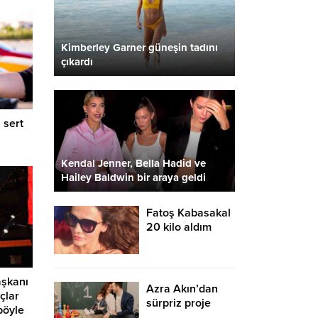
Kimberley Garner güneşin tadını
çıkardı
 sert
Kendal Jenner, Bella Hadid ve
Hailey Baldwin bir araya geldi
Fatoş Kabasakal
20 kilo aldım
dedi! İkinci kez
annelik heyacanı
yaşıyor
şkanı
Azra Akın’dan
çlar
sürpriz proje
böyle
müjdesi geldi