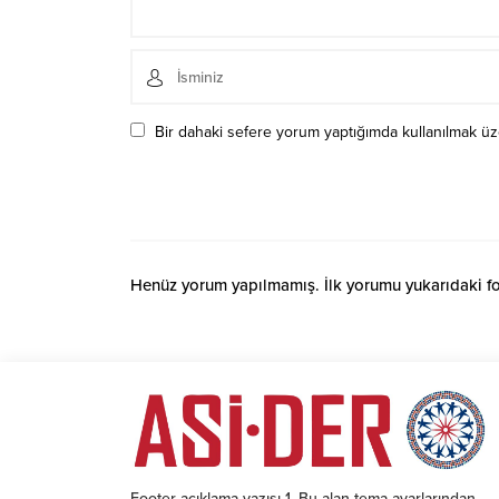
Bir dahaki sefere yorum yaptığımda kullanılmak üze
Henüz yorum yapılmamış. İlk yorumu yukarıdaki form
Footer açıklama yazısı 1. Bu alan tema ayarlarından