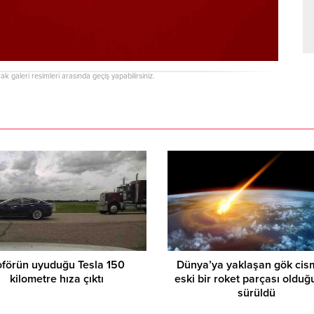
rak galeri resimleri arasında geçiş yapabilirsiniz.
Kırmızı halının kraliçes
Lively sokaklarda
förün uyuduğu Tesla 150
Dünya’ya yaklaşan gök cis
kilometre hıza çıktı
eski bir roket parçası olduğ
sürüldü