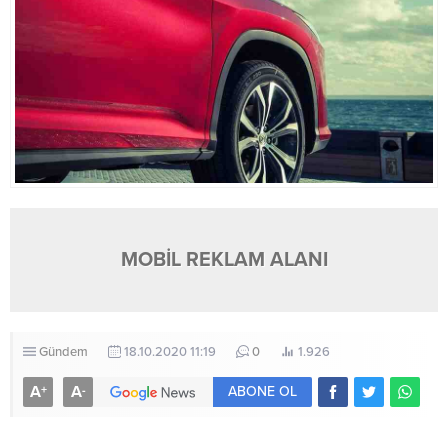
MOBİL REKLAM ALANI
Gündem
18.10.2020 11:19
0
1.926
A
A
+
-
ABONE OL