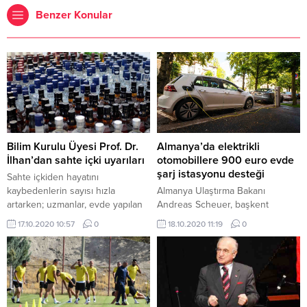
Benzer Konular
Bilim Kurulu Üyesi Prof. Dr.
Almanya’da elektrikli
İlhan’dan sahte içki uyarıları
otomobillere 900 euro evde
şarj istasyonu desteği
Sahte içkiden hayatını
kaybedenlerin sayısı hızla
Almanya Ulaştırma Bakanı
artarken; uzmanlar, evde yapılan
Andreas Scheuer, başkent
alkollü içkilerin de sahte içki
Berlin’de yaptığı açıklamada,
17.10.2020 10:57
0
18.10.2020 11:19
0
kadar tehlikeli olduğu uyarısında
federal hükümetin ev ve
bulunuyor. Sağlık Bakanlığı
apartmanların özel park
Toplum Bilimleri Kurulu Üyesi ve
alanlarında elektrikli otomobiller
Gazi Üniversitesi (GÜ) Tıp
için akıllı bir şarj istasyonu
Fakültesi Halk Sağlığı Anabilim
kurmasını teşvik edeceğini belirtti.
Dalı Başkanı Prof. Dr. Mustafa