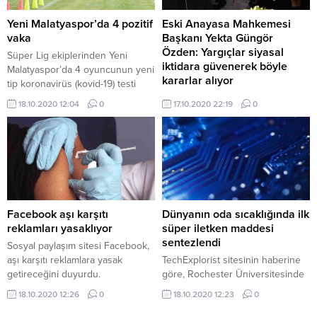
Necmi İlhan, evde yapılan alkollü
içkiler için uyarılarda bulundu;
Yeni Malatyaspor’da 4 pozitif
Eski Anayasa Mahkemesi
sahte...
vaka
Başkanı Yekta Güngör
Özden: Yargıçlar siyasal
Süper Lig ekiplerinden Yeni
iktidara güvenerek böyle
Malatyaspor’da 4 oyuncunun yeni
kararlar alıyor
tip koronavirüs (kovid-19) testi
pozitif çıktı. Sarı-siyahlı kulübün
Sözcü yazarı Rahmi Turan,
18.10.2020 12:04
0
17.10.2020 22:19
0
sosyal medya sayfasından
bugünkü yazısında hukuk
paylaşılan açıklamada, “Futbolcu
sistemine ilişkin sert eleştirilerde
kadromuz, teknik heyetimiz ve
bulundu. “Ulus olarak bilinmeyen
kulüp çalışanlarımıza rutin olarak
bir yöne doğru gidiyoruz
uyguladığımız Kovid-19 testleri
maalesef!” görüşünü paylaşan
yapılmış, 4 oyuncumuzda pozitif
Turan, yazısında ayrıca Eski
vakaya rastlanmıştır. Ev
Anayasa Mahkemesi Başkanı
izolasyonuna alınan
Yekta Güngör Özden ve eski
Facebook aşı karşıtı
Dünyanın oda sıcaklığında ilk
oyuncularımızın tedavisi
Meclis Başkanı Hüsamettin
reklamları yasaklıyor
süper iletken maddesi
sürmektedir.” denildi. Öte yandan,
Cindoruk‘un da görüşlerine yer
sentezlendi
Sosyal paylaşım sitesi Facebook,
futbolculardan Jody...
verdi. Turan’ın aktardığına göre,
aşı karşıtı reklamlara yasak
TechExplorist sitesinin haberine
hukukçular Özden ve
getireceğini duyurdu.
göre, Rochester Üniversitesinde
Cindoruk’un açıklamaları...
makine mühendisliği, fizik ve
18.10.2020 12:26
0
18.10.2020 12:23
0
astronomi öğretim görevlisi
Ranga Dias ve ekibinin