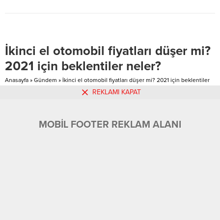
sentezlediği madde, yaklaşık 15
derecede herhangi bir dirençle
karşılaşmadan elektriği iletebilir
görünüyor.
İkinci el otomobil fiyatları düşer mi?
2021 için beklentiler neler?
Anasayfa
»
Gündem
»
İkinci el otomobil fiyatları düşer mi? 2021 için beklentiler
neler?
REKLAMI KAPAT
Yaşanan hızlı satışlar ve yüksek fiyatlar nedeniyle son
dönemde durağanlığa giren 2. el piyasasında en çok
MOBİL FOOTER REKLAM ALANI
merak edilen sorulardan biri fiyatların ne zaman
düşeceği.