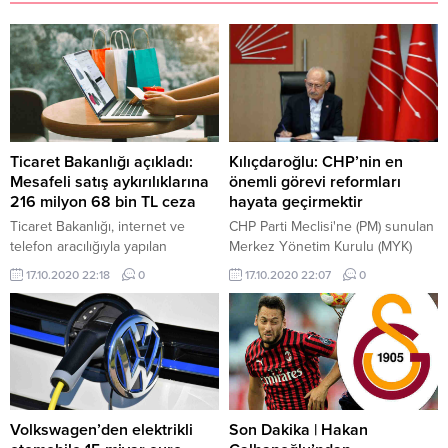
Ticaret Bakanlığı açıkladı:
Kılıçdaroğlu: CHP’nin en
Mesafeli satış aykırılıklarına
önemli görevi reformları
216 milyon 68 bin TL ceza
hayata geçirmektir
Ticaret Bakanlığı, internet ve
CHP Parti Meclisi'ne (PM) sunulan
telefon aracılığıyla yapılan
Merkez Yönetim Kurulu (MYK)
mesafeli satışlara ilişkin 2014 ile
raporunda, Genel Başkan Kemal
17.10.2020 22:18
0
17.10.2020 22:07
0
2020 Ekim ayı arasındaki
Kılıçdaroğlu'nun "Sorunlar çok
dönemde 75 şirket nezdinde
ama hiçbiri çözümsüz değil.
denetim yapıldığı, tespit edilen
Kurultayımızda açıkladığımız 2.
aykırılıklar için toplam 216 milyon
Yüzyıla Çağrı Beyannamemizde
68 bin 467,08 TL idari para cezası
ortaya koyduğumuz reform
uygulandığı belirtildi. Bakanlıktan
adımları ile bunu hep birlikte
yapılan yazılı açıklamada,
başarmak için mücadele
teknolojide yaşanan gelişmeler
veriyoruz" ifadeleri yer aldı. CHP
Volkswagen’den elektrikli
Son Dakika | Hakan
ile tüketicilerin geleneksel
PM, Genel Başkan Kılıçdaroğlu