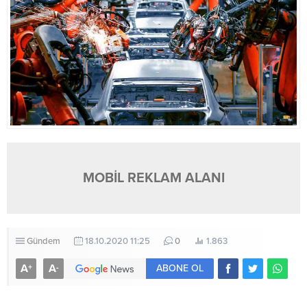
MOBİL REKLAM ALANI
Gündem
18.10.2020 11:25
0
1.863
A
A
+
-
ABONE OL