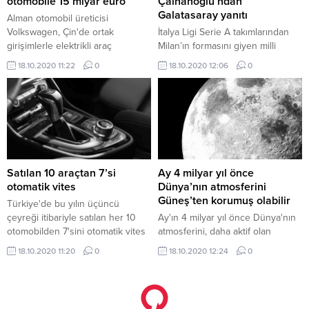
otomobile 15 miyar euro
Çalhanoğlu’ndan
yöntemler yerine uzaktan...
başkanlığında parti genel
Galatasaray yanıtı
Alman otomobil üreticisi
merkezinde...
Volkswagen, Çin'de ortak
İtalya Ligi Serie A takımlarından
girişimlerle elektrikli araç
Milan’ın formasını giyen milli
üretimine 15 milyar euro yatırım
futbolcumuz Hakan Çalhanoğlu,
18.10.2020 11:22
0
18.10.2020 12:06
0
yapacağını duyurdu.
Galatasaray için Beyaz TV’ye
konuştu. “BURADA GOL ATTIĞIM
İÇİN MUTLUYUM” A Milli
Takımımız ile Türk Telekom
Stadyumu’nda oynamanın ve gol
atmanın heyecan verdiğini dile
getiren ve Sarı-kırmızılı takıma
transferi için açıklamalarda
Satılan 10 araçtan 7’si
Ay 4 milyar yıl önce
bulunan yıldız futbolcu, “Bir
otomatik vites
Dünya’nın atmosferini
futbolcu için heyecan...
Güneş’ten korumuş olabilir
Türkiye'de bu yılın üçüncü
çeyreği itibariyle satılan her 10
Ay'ın 4 milyar yıl önce Dünya'nın
otomobilden 7'sini otomatik vites
atmosferini, daha aktif olan
araçlar oluşturdu.
Güneş'ten korumuş olabileceği
18.10.2020 11:20
0
18.10.2020 12:24
0
bildirildi.