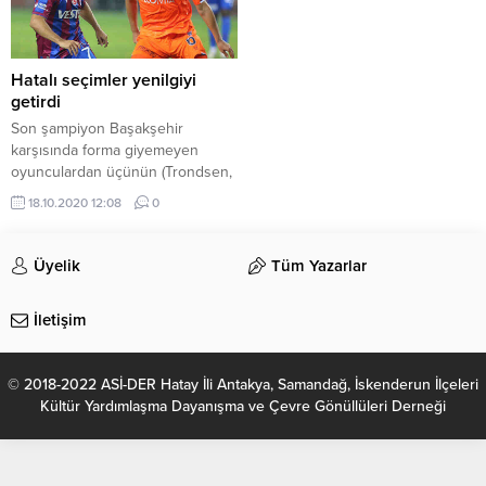
Hatalı seçimler yenilgiyi
getirdi
Son şampiyon Başakşehir
karşısında forma giyemeyen
oyunculardan üçünün (Trondsen,
Flavio, Abdulkadir Parmak)
18.10.2020 12:08
0
savunma önü olması Trabzonspor
adına büyük talihsizlikti ve burada
yapılan seçimler maçın kaderini
Üyelik
Tüm Yazarlar
belirledi. Defansın önündeki o
tehlikeli bölgede oynamak zordur.
İletişim
Kafa hep yukarıda olacak, topu
alır almaz sahanın tamamını tek
bakışta görecek ve riskli
© 2018-2022 ASİ-DER Hatay İli Antakya, Samandağ, İskenderun İlçeleri
eylemden kesinlikle
Kültür Yardımlaşma Dayanışma ve Çevre Gönüllüleri Derneği
kaçınacaksınız. ...