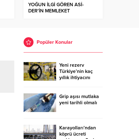
YOĞUN İLGİ GÖREN ASİ-
DER’İN MEMLEKET
HAVASINDAKİ GECESİNDE
COŞKU YAŞANDI
Popüler Konular
Yeni rezerv
Türkiye’nin kaç
yıllık ihtiyacını
karşılayacak?
Grip aşısı mutlaka
yeni tarihli olmalı
Karayolları’ndan
köprü ücreti