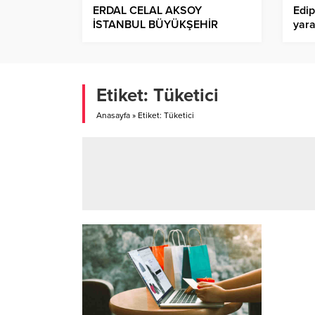
ERDAL CELAL AKSOY
Edip
İSTANBUL BÜYÜKŞEHİR
yara
BELEDİYESİNE GENEL
dev
SEKRETER YARDIMCISI
OLARAK ATANDI!.
Etiket:
Tüketici
Anasayfa
»
Etiket: Tüketici