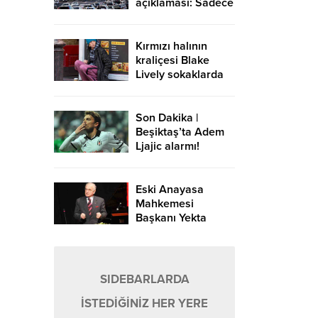
açıklaması: Sadece
Avrupa-Asya
yönündeki
geçişlerde ücret
Kırmızı halının
alınır
kraliçesi Blake
Lively sokaklarda
Son Dakika |
Beşiktaş’ta Adem
Ljajic alarmı!
Ocak’ta transfer…
Eski Anayasa
Mahkemesi
Başkanı Yekta
Güngör Özden:
Yargıçlar siyasal
iktidara güvenerek
böyle kararlar
SIDEBARLARDA
alıyor
İSTEDİĞİNİZ HER YERE