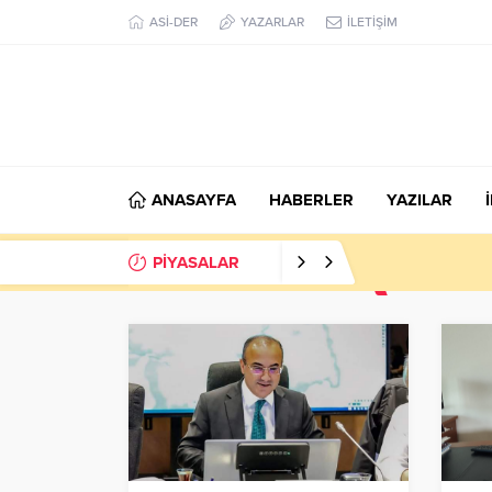
ASİ-DER
YAZARLAR
İLETİŞİM
ANASAYFA
HABERLER
YAZILAR
PİYASALAR