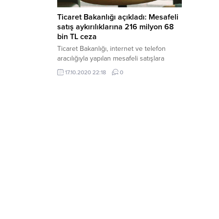
Ticaret Bakanlığı açıkladı: Mesafeli
satış aykırılıklarına 216 milyon 68
bin TL ceza
Ticaret Bakanlığı, internet ve telefon
aracılığıyla yapılan mesafeli satışlara
ilişkin 2014 ile 2020 Ekim ayı arasındaki
17.10.2020 22:18
0
dönemde 75 şirket nezdinde denetim
yapıldığı, tespit edilen aykırılıklar için
toplam 216 milyon 68 bin 467,08 TL idari
para cezası uygulandığı belirtildi.
Bakanlıktan yapılan yazılı açıklamada,
teknolojide yaşanan gelişmeler
ile tüketicilerin geleneksel yöntemler
yerine uzaktan...