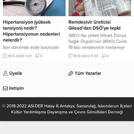
Hipertansiyon (yüksek
Remdesivir üreticisi
tansiyon) nedir?
Gilead’dan DSÖ’ye tepki
Hipertansiyonun nedenleri
ABD’li ilaç şirketi Gilead, Dünya
nelerdir?
Sağlık Örgütü'nün (WHO) Covid-
Son dönemde evde bulunulan
19 ilacı remdesivirin hastaneye
sürenin de artmasıyla
yatırılan hastalara yardımcı
18.10.2020 11:31
0
18.10.2020 11:30
0
hareketsizliğe neden olan corona
olmadığı sonucuna varan
virüsün, dolaylı yoldan yüksek
raporunun bulgularını sorguladı.
tansiyona neden olabiliyor.
Üyelik
Tüm Yazarlar
İletişim
© 2018-2022 ASİ-DER Hatay İli Antakya, Samandağ, İskenderun İlçeleri
Kültür Yardımlaşma Dayanışma ve Çevre Gönüllüleri Derneği