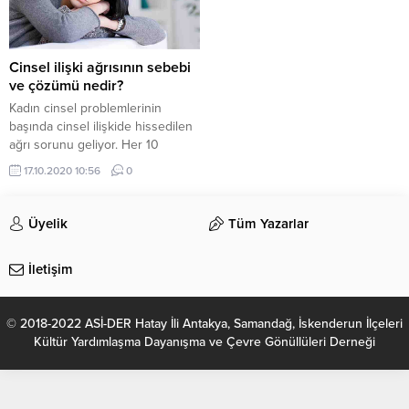
Cinsel ilişki ağrısının sebebi
ve çözümü nedir?
Kadın cinsel problemlerinin
başında cinsel ilişkide hissedilen
ağrı sorunu geliyor. Her 10
kadından birisinin problemi olan
17.10.2020 10:56
0
cinsel ilişki ağrısı veya tıbbi ismi
ile ‘disparoni’ hakkında bilgileri
Jinekolog Op. Dr. Süleyman
Üyelik
Tüm Yazarlar
Eserdağ cevapladı.
İletişim
© 2018-2022 ASİ-DER Hatay İli Antakya, Samandağ, İskenderun İlçeleri
Kültür Yardımlaşma Dayanışma ve Çevre Gönüllüleri Derneği