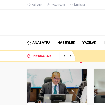
ASİ-DER
YAZARLAR
İLETİŞİM
ANASAYFA
HABERLER
YAZILAR
PİYASALAR