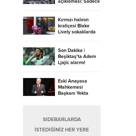
açıklaması: Sadece
Avrupa-Asya
yönündeki
geçişlerde ücret
Kırmızı halının
alınır
kraliçesi Blake
Lively sokaklarda
Son Dakika |
Beşiktaş’ta Adem
Ljajic alarmı!
Ocak’ta transfer…
Eski Anayasa
Mahkemesi
Başkanı Yekta
Güngör Özden:
Yargıçlar siyasal
iktidara güvenerek
böyle kararlar
SIDEBARLARDA
alıyor
İSTEDİĞİNİZ HER YERE