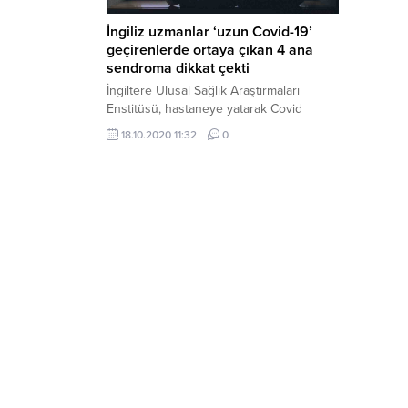
İngiliz uzmanlar ‘uzun Covid-19’
geçirenlerde ortaya çıkan 4 ana
sendroma dikkat çekti
İngiltere Ulusal Sağlık Araştırmaları
Enstitüsü, hastaneye yatarak Covid
tedavisi uygulanan kişilerde uzun süren
18.10.2020 11:32
0
veya kalıcı hasarlar ortaya çıktığını tespit
etti. Uzmanların 4 başlıkta topladığı
sendromlardan yoğun bakım sonrası
sendromu (PICS); hastane yatan ve
yoğun bakıma alınan corona virüs
hastalarında, daha sonra ortaya çıkan
rahatsızlıkları içeriyor. Bu kişiler, çok
uzun...