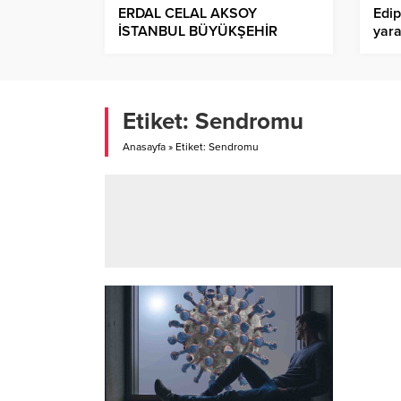
ERDAL CELAL AKSOY
Edip
İSTANBUL BÜYÜKŞEHİR
yara
BELEDİYESİNE GENEL
dev
SEKRETER YARDIMCISI
OLARAK ATANDI!.
Etiket:
Sendromu
Anasayfa
»
Etiket: Sendromu