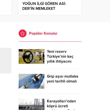
YOĞUN İLGİ GÖREN ASİ-
DER’İN MEMLEKET
HAVASINDAKİ GECESİNDE
COŞKU YAŞANDI
Popüler Konular
Yeni rezerv
Türkiye’nin kaç
yıllık ihtiyacını
karşılayacak?
Grip aşısı mutlaka
yeni tarihli olmalı
Karayolları’ndan
köprü ücreti