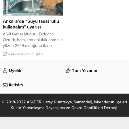
Ankara’da “Suyu tasarruflu
kullanalım” uyarısı
ASKİ Genel Müdürü Erdoğan
Öztürk, barajların doluluk oranının
yüzde 26,19 olduğunu ifade
ederek, suyun tasarruflu
17.10.2020 20:40
0
kullanılması gerektiğini belirtti.
Ankara Su ve Kanalizasyon
İdaresi (ASKİ) Genel Müdürü
Üyelik
Tüm Yazarlar
Erdoğan Öztürk, Ankara’da içme
suyu sağlayan barajların ekim ayı
İletişim
itibarıyla toplam su miktarının 415
milyon metreküp olduğunu
söyledi. Barajların doluluk
© 2018-2022 ASİ-DER Hatay İli Antakya, Samandağ, İskenderun İlçeleri
oranının yüzde 26,19 olduğunu...
Kültür Yardımlaşma Dayanışma ve Çevre Gönüllüleri Derneği