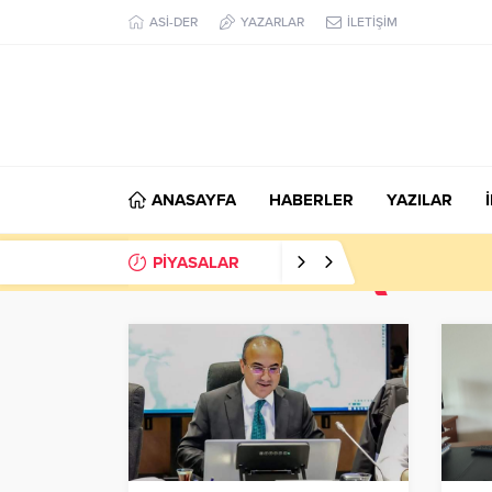
ASİ-DER
YAZARLAR
İLETİŞİM
ANASAYFA
HABERLER
YAZILAR
PİYASALAR