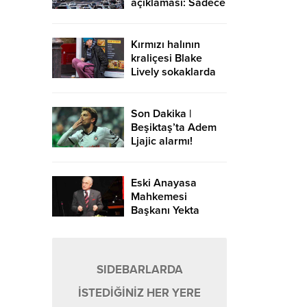
açıklaması: Sadece
Avrupa-Asya
yönündeki
geçişlerde ücret
Kırmızı halının
alınır
kraliçesi Blake
Lively sokaklarda
Son Dakika |
Beşiktaş’ta Adem
Ljajic alarmı!
Ocak’ta transfer…
Eski Anayasa
Mahkemesi
Başkanı Yekta
Güngör Özden:
Yargıçlar siyasal
iktidara güvenerek
böyle kararlar
SIDEBARLARDA
alıyor
İSTEDİĞİNİZ HER YERE