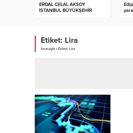
ERDAL CELAL AKSOY
Edip
İSTANBUL BÜYÜKŞEHİR
yara
BELEDİYESİNE GENEL
dev
SEKRETER YARDIMCISI
OLARAK ATANDI!.
Etiket:
Lira
Anasayfa
»
Etiket: Lira