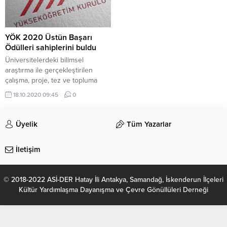
YÖK 2020 Üstün Başarı
Ödülleri sahiplerini buldu
Üniversitelerdeki bilimsel
araştırma ile gerçekleştirilen
çalışma, proje, tez ve topluma
hizmet faaliyetlerini teşvik etmek
18.10.2020 09:45
0
amacıyla Yükseköğretim Kurulu
(YÖK) tarafından 2017-2018
eğitim-öğretim yılında ilk kez
Üyelik
Tüm Yazarlar
hayata geçirilen ve bu yıl
dördüncüsü verilen "YÖK Üstün
İletişim
Başarı Ödülleri" sahiplerini
buldu.Ödüller, Cumhurbaşkanlığı
Külliyesi Beştepe Kongre ve
© 2018-2022 ASİ-DER Hatay İli Antakya, Samandağ, İskenderun İlçeleri
Kültür Merkezi'nde düzenlenen
Kültür Yardımlaşma Dayanışma ve Çevre Gönüllüleri Derneği
"2020-2021 Yükseköğretim
Akademik Yılı...