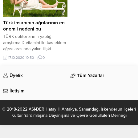
Türk insanının ağrılarının en
önemli nedeni bu
TÜRK doktorlarının yaptığı
araştırma D vitamini ile kas eklem
ağrısı arasında yakın ilişki
olduğunu ortaya çıkardı.
17.10.2020 10:50
0
Araştırmaya göre kas ve eklem
ağrısı yaşayanların yüzde 74'ünde
D vitamini eksikliği görüldü.
Üyelik
Tüm Yazarlar
İletişim
© 2018-2022 ASİ-DER Hatay İli Antakya, Samandağ, İskenderun İlçeleri
Kültür Yardımlaşma Dayanışma ve Çevre Gönüllüleri Derneği