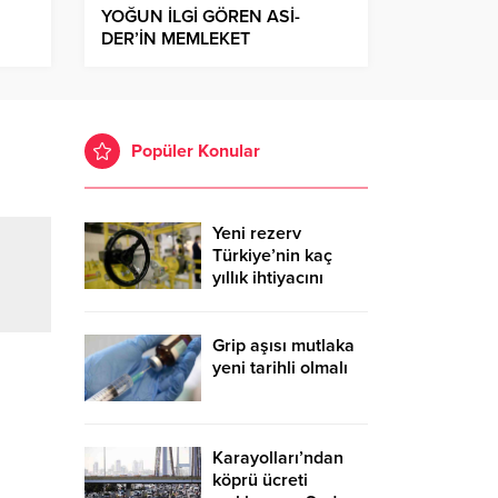
YOĞUN İLGİ GÖREN ASİ-
DER’İN MEMLEKET
HAVASINDAKİ GECESİNDE
COŞKU YAŞANDI
Popüler Konular
Yeni rezerv
Türkiye’nin kaç
yıllık ihtiyacını
karşılayacak?
Grip aşısı mutlaka
yeni tarihli olmalı
Karayolları’ndan
köprü ücreti