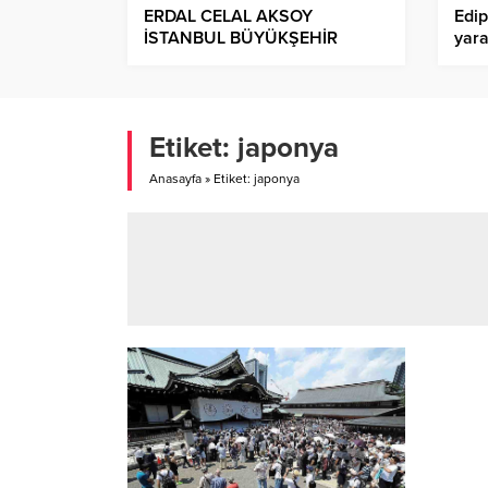
ERDAL CELAL AKSOY
Edip
İSTANBUL BÜYÜKŞEHİR
yara
BELEDİYESİNE GENEL
dev
SEKRETER YARDIMCISI
OLARAK ATANDI!.
Etiket:
japonya
Anasayfa
»
Etiket: japonya