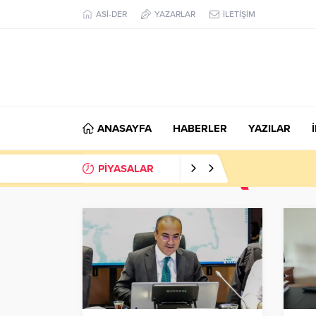
ASİ-DER
YAZARLAR
İLETİŞİM
ANASAYFA
HABERLER
YAZILAR
PİYASALAR