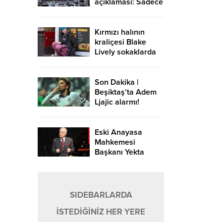
açıklaması: Sadece
Avrupa-Asya
yönündeki
geçişlerde ücret
Kırmızı halının
alınır
kraliçesi Blake
Lively sokaklarda
Son Dakika |
Beşiktaş’ta Adem
Ljajic alarmı!
Ocak’ta transfer…
Eski Anayasa
Mahkemesi
Başkanı Yekta
Güngör Özden:
Yargıçlar siyasal
iktidara güvenerek
böyle kararlar
SIDEBARLARDA
alıyor
İSTEDİĞİNİZ HER YERE