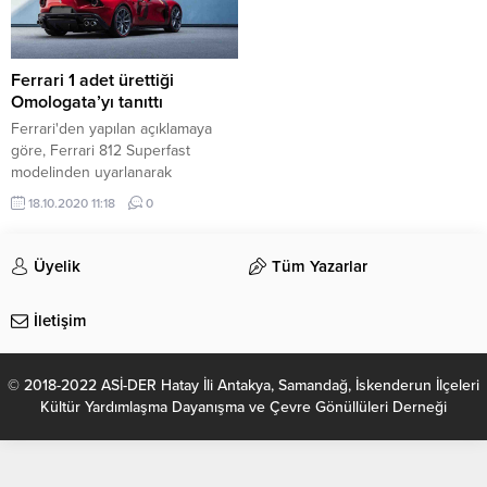
Ferrari 1 adet ürettiği
Omologata’yı tanıttı
Ferrari'den yapılan açıklamaya
göre, Ferrari 812 Superfast
modelinden uyarlanarak
geliştirilen ve tek bir müşteri için
18.10.2020 11:18
0
tasarlanan otomobil, eşsizliğiyle
dikkati çekiyor.
Üyelik
Tüm Yazarlar
İletişim
© 2018-2022 ASİ-DER Hatay İli Antakya, Samandağ, İskenderun İlçeleri
Kültür Yardımlaşma Dayanışma ve Çevre Gönüllüleri Derneği