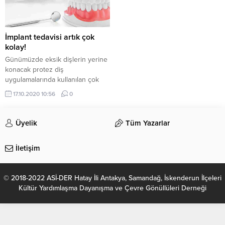
İmplant tedavisi artık çok
kolay!
Günümüzde eksik dişlerin yerine
konacak protez diş
uygulamalarında kullanılan çok
değişik materyal ve çeşitli
17.10.2020 10:56
0
yöntemler var. Dental implantların
doğal diş yapısına en uygun
alternatif olduğunu
Üyelik
Tüm Yazarlar
vurgulayan Ağız, Diş ve Çene
Cerrahisi Uzmanı Yrd. Doç. Dr.
İletişim
Ayşe Yılmaz, implant
uygulamasının genellikle
muayenehane koşullarında ve
© 2018-2022 ASİ-DER Hatay İli Antakya, Samandağ, İskenderun İlçeleri
lokal anestezi altında yapılabilir
Kültür Yardımlaşma Dayanışma ve Çevre Gönüllüleri Derneği
olmasının da önemli bir...