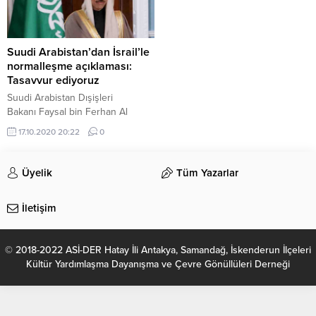
Suudi Arabistan’dan İsrail’le
normalleşme açıklaması:
Tasavvur ediyoruz
Suudi Arabistan Dışişleri
Bakanı Faysal bin Ferhan Al
Suud, yolun sonunda İsrail'le
17.10.2020 20:22
0
normalleşmenin olacağını bildirdi.
Üyelik
Tüm Yazarlar
İletişim
© 2018-2022 ASİ-DER Hatay İli Antakya, Samandağ, İskenderun İlçeleri
Kültür Yardımlaşma Dayanışma ve Çevre Gönüllüleri Derneği