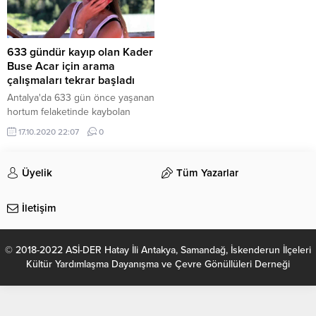
633 gündür kayıp olan Kader
Buse Acar için arama
çalışmaları tekrar başladı
Antalya'da 633 gün önce yaşanan
hortum felaketinde kaybolan
Kader Buse Acar için arama
17.10.2020 22:07
0
çalışmaları yeniden başladı.Arama
çalışmalarına, baştan beri katılan
“Pense” isimli kadavra köpeği
Üyelik
Tüm Yazarlar
yanında, “Gölge” isimli iz takip
köpeği de katıldı. Çalışmalar,
İletişim
denize yakın bölgede
gerçekleştirildi ancak yine Buse
Acar’dan bir ize rastlanılamadı.24
© 2018-2022 ASİ-DER Hatay İli Antakya, Samandağ, İskenderun İlçeleri
Ocak 2019 günü öğleden sonra...
Kültür Yardımlaşma Dayanışma ve Çevre Gönüllüleri Derneği