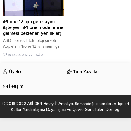
iPhone 12 için geri sayım
(İşte yeni iPhone modellerine
gelmesi beklenen yenilikler)
ABD merkezli teknoloji şirketi
Apple’ın iPhone 12 lansmanı için
geri sayım başladı. Yıllardır Eylül
18.10.2020 12:27
0
ayında gerçekleşen yeni telefon
sunumları, bu sene corona virüs
(Covid-19) salgını sebebiyle kısa
Üyelik
Tüm Yazarlar
süreli bir erteleme yaşadı ve
geçen ay yeni servisler, yeni
İletişim
Apple Watch ve iPad serisi
tanıtıldı. Bu akşam TSİ 20.00’da
başlayacak olan...
© 2018-2022 ASİ-DER Hatay İli Antakya, Samandağ, İskenderun İlçeleri
Kültür Yardımlaşma Dayanışma ve Çevre Gönüllüleri Derneği